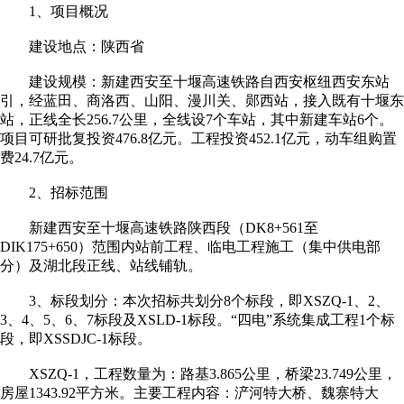
1、项目概况
建设地点：陕西省
建设规模：新建西安至十堰高速铁路自西安枢纽西安东站
引，经蓝田、商洛西、山阳、漫川关、郧西站，接入既有十堰东
站，正线全长256.7公里，全线设7个车站，其中新建车站6个。
项目可研批复投资476.8亿元。工程投资452.1亿元，动车组购置
费24.7亿元。
2、招标范围
新建西安至十堰高速铁路陕西段（DK8+561至
DIK175+650）范围内站前工程、临电工程施工（集中供电部
分）及湖北段正线、站线铺轨。
3、标段划分：本次招标共划分8个标段，即XSZQ-1、2、
3、4、5、6、7标段及XSLD-1标段。“四电”系统集成工程1个标
段，即XSSDJC-1标段。
XSZQ-1，工程数量为：路基3.865公里，桥梁23.749公里，
房屋1343.92平方米。主要工程内容：浐河特大桥、魏寨特大