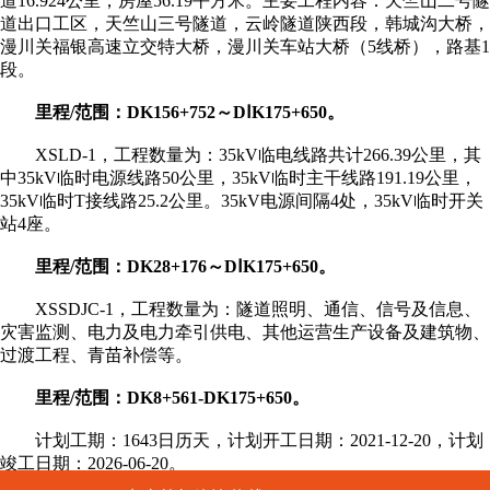
道16.924公里，房屋56.19平方米。主要工程内容：天竺山二号隧
道出口工区，天竺山三号隧道，云岭隧道陕西段，韩城沟大桥，
漫川关福银高速立交特大桥，漫川关车站大桥（5线桥），路基1
段。
里程/范围：DK156+752～DⅠK175+650。
XSLD-1，工程数量为：35kV临电线路共计266.39公里，其
中35kV临时电源线路50公里，35kV临时主干线路191.19公里，
35kV临时T接线路25.2公里。35kV电源间隔4处，35kV临时开关
站4座。
里程/范围：DK28+176～DⅠK175+650。
XSSDJC-1，工程数量为：隧道照明、通信、信号及信息、
灾害监测、电力及电力牵引供电、其他运营生产设备及建筑物、
过渡工程、青苗补偿等。
里程/范围：DK8+561-DK175+650。
计划工期：1643日历天，计划开工日期：2021-12-20，计划
竣工日期：2026-06-20。
上一主题：
山东鼓励社会资本参与矿山生态修复治理！