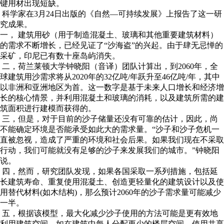
键用材出现短缺。
科学家在3月24日出版的《自然—可持续发展》上报告了这一研
究成果。
一， 建筑用砂（用于制造混凝土、玻璃和其他重要建筑材料）
的需求不断增长，已经见证了“沙海盗”的兴起。由于肆无忌惮的
采矿，印尼已有数十座岛屿消失。
二，荷兰莱顿大学钟晓阳（音译）团队计算出，到2060年，全
球建筑用沙需求将从2020年的32亿吨/年跃升至46亿吨/年，其中
以非洲和亚洲地区为首。这一数字是基于未来人口增长和经济增
长的核心情景，并利用混凝土和玻璃的消耗，以及建筑所需的建
筑面积进行建模而获得的。
三，但是，对于目前的沙子储量还没有可靠的估计，因此，尚
不能确定环境是否能承受如此大的需求量。“沙子和沙子危机一
直被忽视，造成了严重的环境和社会后果。如果我们现在不采取
行动，我们可能就没有足够的沙子来发展我们的城市。”钟晓阳
说。
四，然而，研究团队发现，如果各国采取一系列措施，包括延
长建筑寿命、重复使用混凝土、创造更轻量化的建筑设计以及使
用替代材料(如木结构)，那么预计2060年的沙子需求量可能减少
一半。
五，根据该模型，最大化减少沙子使用的方法可能是更有效地
利用建筑空间，如在建筑中每人分配更少的楼层空间，使用共享