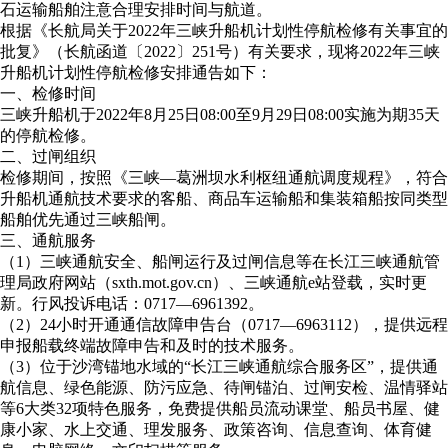
石运输船舶注意合理安排时间与航道。
根据《长航局关于2022年三峡升船机计划性停航检修有关事宜的
批复》（长航函道〔2022〕251号）有关要求，现将2022年三峡
升船机计划性停航检修安排通告如下：
一、检修时间
三峡升船机于2022年8月25日08:00至9月29日08:00实施为期35天
的停航检修。
二、过闸组织
检修期间，按照《三峡—葛洲坝水利枢纽通航调度规程》，符合
升船机通航技术要求的客船、商品车运输船和集装箱船按同类型
船舶优先通过三峡船闸。
三、通航服务
（1）三峡通航安全、船闸运行及过闸信息等在长江三峡通航管
理局政府网站（sxth.mot.gov.cn）、三峡通航e站登载，实时更
新。行风投诉电话：0717—6961392。
（2）24小时开通通信故障申告台（0717—6963112），提供远程
申报船载终端故障申告和及时的技术服务。
（3）位于沙湾锚地水域的“长江三峡通航综合服务区”，提供通
航信息、绿色能源、防污应急、待闸锚泊、过闸安检、温情驿站
等6大类32项特色服务，免费提供船员流动课堂、船员书屋、健
康小家、水上交通、理发服务、政策咨询、信息查询、体育健