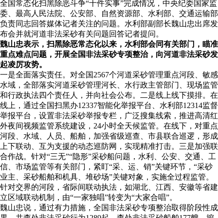
全国常态化扫黑除恶斗争“十件实事”完成情况，中央纪委国家监
委、最高人民法院、公安部、自然资源部、水利部、交通运输部
负责同志回答媒体记者关注的问题。水利部副部长魏山忠出席发
布会并就河道非法采砂有关问题回答记者提问。
魏山忠表示，扫黑除恶常态化以来，水利部会同有关部门，瞄准
重点难点问题，开展全国非法采砂专项整治，向河道非法采砂发
起凌厉攻势。
一是全面落实责任。对全国2567个河道采砂管理重点河段、敏感
水域，全部落实河道采砂管理河长、水行政主管部门、现场监管
和行政执法四个责任人，并向社会公布。二是线上线下摸排。在
线上，通过全国扫黑办12337智能化举报平台、水利部12314监督
举报平台，设置非法采砂举报专栏，广泛搜集线索，推进高清红
外夜间视频监管系统建设，24小时全天候监管。在线下，对重点
河段、水域、人员、船舶，加强省级巡查、市县联合巡逻，形成
上下联动、互为支援的动态巡防网，实现精准打击。三是加强联
合作战。针对“三无”“隐形”采砂船问题，水利、公安、交通、工
信、市场监管等有关部门，紧盯“采、运、销”关键环节，“采砂
业主、采砂船舶和机具、堆砂场”关键对象，实施全过程监管。
针对交界的河段，省际间联动执法，如湖北、江西、安徽等省建
立区域联动机制，由“一家独唱”转变为“大家合唱”。
魏山忠说，通过有力措施，全国非法采砂专项整治取得阶段性成
果，共查处非法采砂行为1289起，查处非法采砂船舶177艘、挖