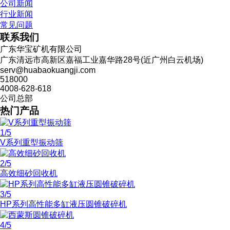
公司新闻
行业新闻
常见问题
联系我们
广东华宝矿机有限公司
广东清远市高新区嘉福工业嘉华路28号(近广州白云机场)
serv@huabaokuangji.com
518000
4008-628-618
公司总部
热门产品
1
/5
V系列重型振动筛
2
/5
高效细砂回收机
3
/5
HP系列高性能多缸液压圆锥破碎机
4
/5