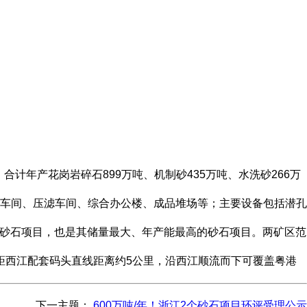
计年产花岗岩碎石899万吨、机制砂435万吨、水洗砂266万
车间、压滤车间、综合办公楼、成品堆场等；主要设备包括潜孔
类砂石项目，也是其储量最大、年产能最高的砂石项目。两矿区范
矿区距西江配套码头直线距离约5公里，沿西江顺流而下可覆盖粤港
下一主题：
600万吨/年！浙江2个砂石项目环评受理公示