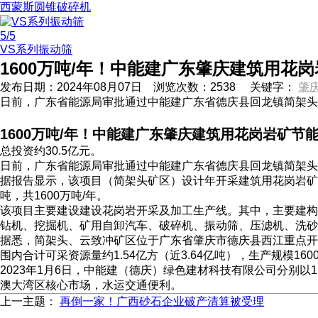
西蒙斯圆锥破碎机
5
/5
VS系列振动筛
1600万吨/年！中能建广东肇庆建筑用花
发布日期：
2024年08月07日
浏览次数：
2538
关键字：
肇
日前，广东省能源局审批通过中能建广东省德庆县回龙镇简架头
1600万吨/年！中能建广东肇庆建筑用花岗岩矿节
总投资约30.5亿元。
日前，广东省能源局审批通过中能建广东省德庆县回龙镇简架头
据报告显示，该项目（简架头矿区）设计年开采建筑用花岗岩矿石3
吨，共1600万吨/年。
该项目主要建设建设花岗岩开采及加工生产线。其中，主要建构
钻机、挖掘机、矿用自卸汽车、破碎机、振动筛、压滤机、洗砂
据悉，简架头、云致冲矿区位于广东省肇庆市德庆县西江重点开
围内合计可采资源量约1.54亿方（近3.64亿吨），生产规模160
2023年1月6日，中能建（德庆）绿色建材科技有限公司分别以1
澳大湾区核心市场，水运交通便利。
上一主题：
再倒一家！广西砂石企业破产清算被受理