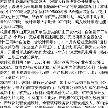
村建筑用花岗岩矿配套码头工程重大行政决策公开征求意见。
据悉，该码头为当地建筑用花岗岩矿开采的专属配套项目，将建
设1个10000吨级散货泊位和2个5000吨级甲板船滚装泊位，使用
岸线总长度275m。结合矿山矿产品销售计划，码头年平均吞吐
量约830万吨，设计年最大吞吐量1079万吨，码头设计年通过能
力为1124万吨。
根据项目矿山开采施工单位提供的矿山开发计划，自签发开工令
之日起9个月内，完成项目基建期建设并完成项目安全设施设
计“三同时”自验收（含设计周期），11个月内通过应急部门复核
验收并取得《安全生产许可证》。矿山计划开采日期为2026年9
月，开采后形成的场地作为浙江（华东）深远海风电母港（核心
区）二期工程建设用地。
据砂石骨料网了解，2025年初，温州洞头母港矿业有限公司以
5.05亿元成功竞得该项目矿权。矿区范围内普通建筑石料（花岗
斑岩）探明资源量4969.7万吨，生产规模990万吨/年，出让期限6
年（基建期1年）。
2025年9月，该项目进行开采爆破、加工及产品销售服务项目公
开招标，最终由南京安吉特矿山工程有限公司牵头组成的联合体
成功中标，矿产品（原料）销售单价为42元/吨，矿产资源开发
单价为19元/吨。中标范围主要为生产规模990万吨/年的砂石加工
生产线及配套设施设计、全套破碎设备及配套设施投入、矿山爆
破开采、矿石加工、矿产品销售、绿色矿山建设、智能矿山建