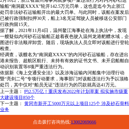
2月16日，浙江省温州海事局就多项严重违法行为对内河砂石运
输船“南洞庭XXXX”轮开142.5万元罚单，这也是迄今为止浙江
处罚非法砂石运输船开出的最大罚单。与此同时，该船在案发后
已被行政强制扣押30天，船上3名无证驾驶人员被移送公安部门
行政拘留15天。
据了解，2021年11月4日，温州鳌江海事处在海上执法中，发现
一艘疑似内河砂石运输船正趁着夜色驶入温州龙港舥艚水域，企
图进行非法顺岸卸货。随后，现场执法人员立即对该船进行登轮
检查。
经调查，该艘名为“南洞庭XXXX”的内河砂石运输船，存在进出
港未报告、超航区航行、未持有有效的证书文书、未开启船舶自
动识别装置等8项严重违法行为。
依据新《海上交通安全法》以及涉海运输内河船集中治理行动
暨“亮剑二号”专项行动要求，海事部门对该船违法行为予以顶格
处罚，其中仅对“船员无证”违法行为的罚款就高达41万元。
上一主题：
约2.5万亿！重庆发布2022年计划草案 拟实施市级重
大建设项目850个
下一主题：
黄冈市新开工5000万元以上项目125个 涉及砂石骨料
业务
点击拨打咨询热线:
13002069666