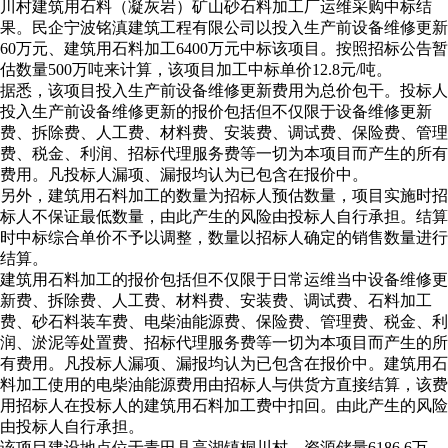
川村建筑用石料（凝灰岩）矿山砂石料加工厂运维采购中标结
果。民企宁波铭滇建筑工程有限公司以投入生产前设备维修更新
60万元、建筑用石料加工6400万元中标该项目。按照招标公告暂
估数量500万吨来计算，该项目加工中标单价12.8元/吨。
据悉，该项目投入生产前设备维修更新费用为总价包干。投标人
投入生产前设备维修更新的报价包括但不仅限于设备维修更新
费、拆除费、人工费、材料费、安装费、调试费、保险费、管理
费、税金、利润、招标代理服务费等一切为本项目而产生的所有
费用。凡投标人漏项、漏报均认为已包含在报价中。
另外，建筑用石料加工的数量为招标人预估数量，项目实施时招
标人不保证最低数量，由此产生的风险由投标人自行承担。结算
时中标综合单价不予以调整，数量以招标人确定的销售数量进行
结算。
建筑用石料加工的报价包括但不仅限于日常运维当中设备维修更
新费、拆除费、人工费、材料费、安装费、调试费、石料加工
费、砂石料装车费、电柴油能源费、保险费、管理费、税金、利
润、淤泥等处置费、招标代理服务费等一切为本项目而产生的所
有费用。凡投标人漏项、漏报均认为已包含在报价中。建筑用石
料加工使用的电柴油能源费用由招标人与供货方直接结算，该费
用招标人在投标人的建筑用石料加工费中扣回。由此产生的风险
由投标人自行承担。
该项目建设地点位于青田县高湖镇桐川村，资源储量6186.6万