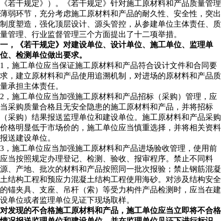
《若干规定》）。《若干规定》针对施工原材料和产品质量管理
薄弱环节，充分考虑施工原材料和产品的耐久性、安全性，突出
制度塑造，强化顶层设计、源头管控，从参建单位主体责任、质
量管理、行业监督管理三个方面提出了十二项举措。
一，《若干规定》对建设单位、设计单位、施工单位、监理单
位、检测单位做出要求。
1，施工单位应当保证施工原材料和产品符合设计文件和合同要
求，建立原材料和产品使用追溯机制，对进场的原材料和产品质
量承担主体责任。
2，施工单位应当加强施工原材料和产品招标（采购）管理，应
当采购质量合格且无安全隐患的施工原材料和产品，并将招标
（采购）结果报送监理单位和建设单位。施工原材料和产品采购
价格明显低于市场价的，施工单位应当慎重选择，并将相关资料
报送建设单位。
3，施工单位应当加强施工原材料和产品进场验收管理，使用前
应当按照规定办理登记、检测、验收、报审程序。禁止不同料
源、产地、批次的材料和产品按照同一批次报验；禁止钢筋混凝
土结构工程和预应力混凝土结构工程使用海砂。对涉及结构安全
的锚夹具、支座、吊杆（索）等受力构件产品检测时，应当在建
设单位或者监理单位见证下现场取样。
对发现的不合格施工原材料和产品，施工单位应当立即将不合格
情况报送监理单位和建设单位，并在监理单位见证下进行标识、