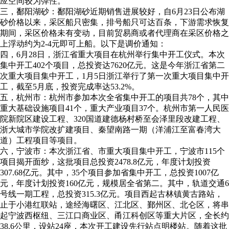
应空间较为弹性。
三，鄱阳湖砂：鄱阳湖砂近期销售进展较好，自6月23日公布湖
砂价格以来，采区船只密集，排号船只可达百条，下游需求恢复
期间，采区价格未有变动，目前贸易商或者代理商在采区价格之
上浮动约为2-4元即可上船。以下是调价通知：
四，6月28日，浙江省重大项目在杭州举行集中开工仪式。本次
集中开工402个项目，总投资达7620亿元。这是今年浙江省第二
次重大项目集中开工，1月5日浙江举行了第一次重大项目集中开
工，截至5月底，投资完成率达53.2%。
五，杭州市：杭州市参加本次全省集中开工的项目共78个，其中
重大基础设施项目41个，重大产业项目37个。杭州市第一人民医
院新院区建设工程、320国道建德杨村桥至会泽里段改建工程、
浙大城市学院改扩建项目、秦望南路一期（洋浦江至富春湾大
道）工程项目等项目。
六，宁波市：本次浙江省、市重大项目集中开工，宁波市115个
项目揭开面纱，这批项目总投资2478.8亿元，年度计划投资
307.68亿元。其中，35个项目参加省集中开工，总投资1007亿
元，年度计划投资160亿元，规模居全省第二。其中，轨道交通6
号线一期工程，总投资315.3亿元。项目西起古林镇黄古路站，
止于小港红联站，途经海曙区、江北区、鄞州区、北仑区，将串
起宁波西枢纽、三江口商业区、甬江科创区等重大片区，全长约
38.6公里，设站24座，本次开工建设先行站点明楼站。随着这批