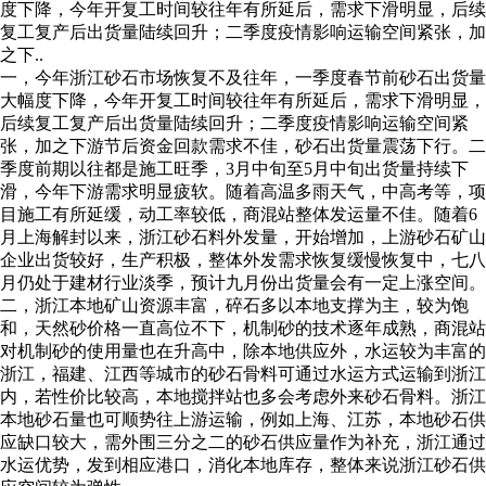
度下降，今年开复工时间较往年有所延后，需求下滑明显，后续
复工复产后出货量陆续回升；二季度疫情影响运输空间紧张，加
之下..
一，今年浙江砂石市场恢复不及往年，一季度春节前砂石出货量
大幅度下降，今年开复工时间较往年有所延后，需求下滑明显，
后续复工复产后出货量陆续回升；二季度疫情影响运输空间紧
张，加之下游节后资金回款需求不佳，砂石出货量震荡下行。二
季度前期以往都是施工旺季，3月中旬至5月中旬出货量持续下
滑，今年下游需求明显疲软。随着高温多雨天气，中高考等，项
目施工有所延缓，动工率较低，商混站整体发运量不佳。随着6
月上海解封以来，浙江砂石料外发量，开始增加，上游砂石矿山
企业出货较好，生产积极，整体外发需求恢复缓慢恢复中，七八
月仍处于建材行业淡季，预计九月份出货量会有一定上涨空间。
二，浙江本地矿山资源丰富，碎石多以本地支撑为主，较为饱
和，天然砂价格一直高位不下，机制砂的技术逐年成熟，商混站
对机制砂的使用量也在升高中，除本地供应外，水运较为丰富的
浙江，福建、江西等城市的砂石骨料可通过水运方式运输到浙江
内，若性价比较高，本地搅拌站也多会考虑外来砂石骨料。浙江
本地砂石量也可顺势往上游运输，例如上海、江苏，本地砂石供
应缺口较大，需外围三分之二的砂石供应量作为补充，浙江通过
水运优势，发到相应港口，消化本地库存，整体来说浙江砂石供