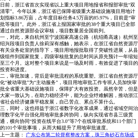
日前，浙江省首次实现省以上重大项目用地报省和报部审批“双
清零”。今年以来，浙江省已保障省级重大基础设施项目用地计
划指标3.86万亩，占年度目标任务4.5万亩的85.97%，目前是“审
批等项目”。此外，浙江省上报国家审批的38个重大项目已全部
通过自然资源部会议审核，项目数量居全国前列。
一，对此，来自杭州至宁波国家高速公路（杭绍甬高速）杭州至
绍兴段项目负责人徐莉深有感触，她表示，在浙江省自然资源厅
有关业务处室的指导下，项目用地报批取得了突破性进展，从县
级组件到国家批复，四级审核批复的总时间从原先预计一年缩短
至三个月。这对整个项目来说是一场及时雨，有效促进了项目的
投资和进度。
二，审批加速，背后是审批流程的系统重塑。浙江省自然资源厅
化“被动审批”为“主动服务”，项目用地审批工作专班人员加快审
批全省重大基础设施项目，保障扩大有效投资。虽然辛苦，但是
大家一致认为，在助力稳经济中，能为企业纾难解困，推动浙江
省社会经济健康平稳发展，自己苦点、累点不算什么。
三，同时，这也得益于浙江省数字化改革成果，通过省域空间治
理数字化平台强化用地审批多跨协同，纵向实现省市县三级贯
通，横向协同“投资在线平台3.0”等7个在线审批系统和11个部门
的101个审批事项，从而大幅提升了用地审批速度。
上一主题：
广东公布第二轮督察整改方案，珠三角砂石市场或