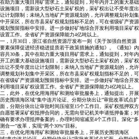
在助力重大项目用矿需求上，通知提到，对年内开工的重大基础
设施项目，需新设大型砂石土采矿权的，采矿权出让不受年度出
让计划限制；未纳入当地矿产资源规划的，允许调整规划补划集
中开采区，所在市县采矿权规划指标不足的，可在省级矿产资源
规划预留指标中安排。进一步做好矿地综合开发利用项目采矿权
设置工作。全省矿产资源保障能力4亿吨以上。
一，1月30日，浙江省自然资源厅发布一则《关于加强自然资源
要素保障促进经济稳进提质若干政策措施的通知》。《通知》内
容共30条，其中在助力重大项目用矿需求上，通知提到，对年内
开工的重大基础设施项目，需新设大型砂石土采矿权的，采矿权
出让不受年度出让计划限制；未纳入当地矿产资源规划的，允许
调整规划补划集中开采区，所在市县采矿权规划指标不足的，可
在省级矿产资源规划预留指标中安排。进一步做好矿地综合开发
利用项目采矿权设置工作。全省矿产资源保障能力4亿吨以上。
二，此外，在优化用海用矿和测绘审批服务上，通知提出，开展
历史围填海区域“集中连片论证、分期分块出让”审批改革试点扩
面，分期分块出让审批时间压缩至15个工作日。采矿权抵押双方
自愿签署采矿权抵押合同的，无需向登记机关申请抵押备案；对
确有要求办理抵押备案的，办理时间缩减至4个工作日。深化“多
测合一”改革，实现“两个30%”目标。
三，在优化用海用矿和测绘审批服务上，开展历史围填海区
域“集中连片论证、分期分块出让”审批改革试点扩面，分期分块