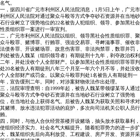
名气。
一，据四川省广元市利州区人民法院消息，1月5日上午，广元市
利州区人民法院对通过聚众斗殴等方式争夺砂石资源并在当地砂
石行业树立了强势地位的22名被告人犯组织、领导、参加黑社会
性质组织罪一案进行一审宣判。
二，广元市利州区人民法院以组织、领导黑社会性质组织罪、聚
众斗殴罪、赌博罪、行贿罪、强迫交易罪、寻衅滋事罪、催收非
法债务罪、开设赌场罪、故意伤害罪、非法拘禁罪，数罪并罚，
判处被告人魏某（组织领导者）有期徒刑十九年，剥夺政治权利
二年，并处没收个人全部财产。以参加黑社会性质组织罪等罪判
处20名被告人有期徒刑八年三个月至一年六个月不等，并处没收
个人全部财产或罚金。以聚众斗殴罪判处1名被告人有期徒刑一
年，宣告缓刑二年。同时，对涉案财物依法作出处理。
三，法院审理查明：自1999年起，被告人魏某带领缪某等人通过
聚众斗殴等方式争夺砂石资源并在当地砂石行业树立了强势地
位，在当地社会上获得名气。后被告人魏某为获取关照和寻求对
其赌博、放水违法犯罪活动的庇护，多次向司法机关公职人员行
贿。
四，同时，与他人合伙经营茶楼开设赌场，抽头放水获取暴利，
使组织经济实力、社会名气大幅提升。随着犯罪势力的进一步扩
大，魏某组织先后向高利放贷、工程建设、房产开发、资源开采