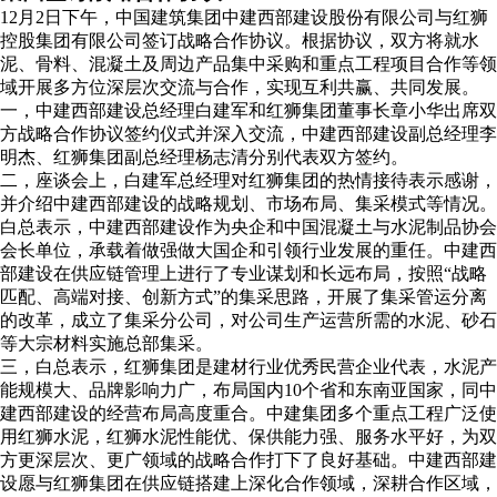
12月2日下午，中国建筑集团中建西部建设股份有限公司与红狮
控股集团有限公司签订战略合作协议。根据协议，双方将就水
泥、骨料、混凝土及周边产品集中采购和重点工程项目合作等领
域开展多方位深层次交流与合作，实现互利共赢、共同发展。
一，中建西部建设总经理白建军和红狮集团董事长章小华出席双
方战略合作协议签约仪式并深入交流，中建西部建设副总经理李
明杰、红狮集团副总经理杨志清分别代表双方签约。
二，座谈会上，白建军总经理对红狮集团的热情接待表示感谢，
并介绍中建西部建设的战略规划、市场布局、集采模式等情况。
白总表示，中建西部建设作为央企和中国混凝土与水泥制品协会
会长单位，承载着做强做大国企和引领行业发展的重任。中建西
部建设在供应链管理上进行了专业谋划和长远布局，按照“战略
匹配、高端对接、创新方式”的集采思路，开展了集采管运分离
的改革，成立了集采分公司，对公司生产运营所需的水泥、砂石
等大宗材料实施总部集采。
三，白总表示，红狮集团是建材行业优秀民营企业代表，水泥产
能规模大、品牌影响力广，布局国内10个省和东南亚国家，同中
建西部建设的经营布局高度重合。中建集团多个重点工程广泛使
用红狮水泥，红狮水泥性能优、保供能力强、服务水平好，为双
方更深层次、更广领域的战略合作打下了良好基础。中建西部建
设愿与红狮集团在供应链搭建上深化合作领域，深耕合作区域，