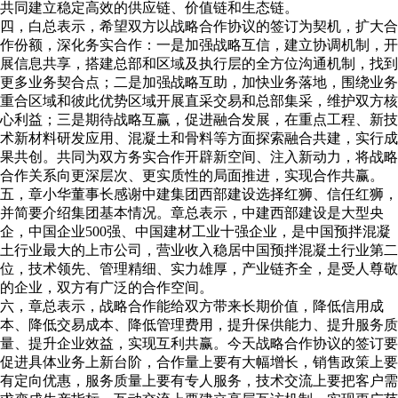
共同建立稳定高效的供应链、价值链和生态链。
四，白总表示，希望双方以战略合作协议的签订为契机，扩大合
作份额，深化务实合作：一是加强战略互信，建立协调机制，开
展信息共享，搭建总部和区域及执行层的全方位沟通机制，找到
更多业务契合点；二是加强战略互助，加快业务落地，围绕业务
重合区域和彼此优势区域开展直采交易和总部集采，维护双方核
心利益；三是期待战略互赢，促进融合发展，在重点工程、新技
术新材料研发应用、混凝土和骨料等方面探索融合共建，实行成
果共创。共同为双方务实合作开辟新空间、注入新动力，将战略
合作关系向更深层次、更实质性的局面推进，实现合作共赢。
五，章小华董事长感谢中建集团西部建设选择红狮、信任红狮，
并简要介绍集团基本情况。章总表示，中建西部建设是大型央
企，中国企业500强、中国建材工业十强企业，是中国预拌混凝
土行业最大的上市公司，营业收入稳居中国预拌混凝土行业第二
位，技术领先、管理精细、实力雄厚，产业链齐全，是受人尊敬
的企业，双方有广泛的合作空间。
六，章总表示，战略合作能给双方带来长期价值，降低信用成
本、降低交易成本、降低管理费用，提升保供能力、提升服务质
量、提升企业效益，实现互利共赢。今天战略合作协议的签订要
促进具体业务上新台阶，合作量上要有大幅增长，销售政策上要
有定向优惠，服务质量上要有专人服务，技术交流上要把客户需