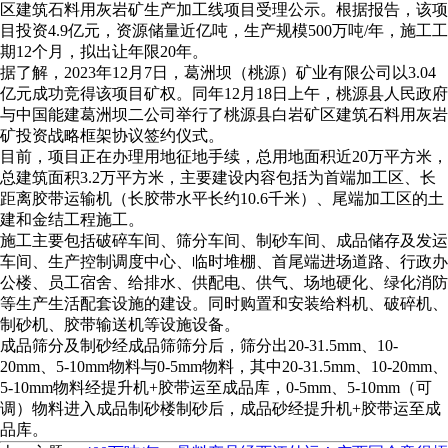
区建筑石料用灰岩矿生产加工线项目受理公示。根据报告，该项
目投资4.9亿元，资源储量近亿吨，生产规模500万吨/年，施工工
期12个月，拟出让年限20年。
据了解，2023年12月7日，葛洲坝（桃源）矿业有限公司以3.04
亿元成功竞得该项目矿权。同年12月18日上午，桃源县人民政府
与中国能建葛洲坝二公司举行了桃源县白岩矿区建筑石料用灰岩
矿投资战略框架协议签约仪式。
目前，项目正在办理用地征地手续，总用地面积近20万平方米，
总建筑面积3.2万平方米，主要建设内容包括为首端加工区、长
距离胶带运输机（长胶带水平长约10.6千米）、尾端加工区的土
建和金结工程施工。
施工主要包括破碎车间、筛分车间、制砂车间、成品储存及发运
车间、生产控制调度中心、临时堆棚、首尾端进场道路、行政办
公楼、员工宿舍、给排水、供配电、供气、场地硬化、绿化消防
等生产生活配套设施的建设。同时购置和安装给料机、破碎机、
制砂机、胶带输送机等设施设备。
成品筛分及制砂经成品筛筛分后，筛分出20-31.5mm、10-
20mm、5-10mm物料与0-5mm物料，其中20-31.5mm、10-20mm、
5-10mm物料经提升机+胶带运至成品库，0-5mm、5-10mm（可
调）物料进入成品制砂楼制砂后，成品砂经提升机+胶带运至成
品库。