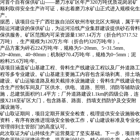
河首个自有保供矿山——磨刀水矿区年产320万吨优质花岗岩矿
顺利取得安全生产许可证，标志着磨刀水矿山正式进入规模化生
产。
据悉，该项目位于广西壮族自治区钦州市钦北区大垌镇，属于平
陆运河建设的保供矿山，为运河沿线产业集群建设提供砂石骨料
保供服务。矿区范围内可采资源量1387.14万方（折合约3717.52
万吨），生产规模为120万方/年（折合约320万吨/年）。
产品方案为碎石224万吨/年，规格为5~20mm、5~31.5mm、
20~40mm、40~80mm；机制砂70.4万吨/年，规格为0~5mm；泥
粉料25.6万吨/年。
该项目涵盖矿山基建工程、骨料生产线建设工程以及厂外道路工
程等多专业建设。矿山基建主要施工内容包含采场剥离、排土场
建设、矿山运输道路及相关截排水设施建设；骨料生产线建设包
含生产控制车间及厂区供水、供电、道路、照明、消防等辅助设
施，总建筑面积约1.4平方；厂外道路建设1.1km的四级公路，连
接X218至矿区大门，包含路基、路面、挡墙支挡防护及交安附
属设施等。
矿山取证期间，项目定期开展安全检查，梳理提供安全设施验收
资料，有序有效推进现场安全验收工作，矿山建设标准及专业化
管理得到主管部门的高度认可。
此次取证为矿山持续生产运营奠定了坚实基础。下一步，项目将
聚焦平陆运河建设需求，提高政治站位，精心组织生产，全力以