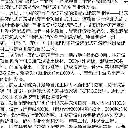
产资源开发+装配式产业园”一体化项目，配套建设物流码头，实
现装配式建筑从“砂子”到“房子”的全产业链发展。
一，近日，中国能建首个投资建设的装配式建筑产业园——巴东
县装配式建筑及配套产业项目正式开工。该项目位于湖北恩施，
采用“政府招商+产业投资+资源配套”模式，投资建设“矿产资源
开发+装配式产业园”一体化项目，配套建设物流码头，实现装配
式建筑从“砂子”到“房子”的全产业链发展。项目包含“一园、一
矿、一码头”。其中，中国能建投资建设装配式建筑产业园及建
材工业综合开发项目加工区。
二，据介绍，装配式建筑产业园一期占地面积约249亩，拟建设
项目包括[**]LC加气混凝土板材、ECP内外墙板、混凝土PC构
件、商品混凝土、干粉砂浆等。建成投产后，预计可实现年产值
3-5亿元，新增关联就业岗位约1000人，并带动上下游多个产业
的协同发展。
三，建材工业综合开发项目加工区占地面积约163亩，位于宋家
梁子村北部，距离湖北省巴东县谭家梁子矿约6.5公里，通过近
10公里长距离胶带机管廊连接运输。
四，项目配套物流码头位于巴东县东瀼口镇，规划占地约185.3
亩，设计占用岸线460米。规划设计3000吨泊位2个，2000吨泊位
2个，设计年吞吐量760万吨。主要建设内容包括码头内外交通、
散货堆场、码头作业平台和趸船、岸电工程、环保等工程。
五，巴东县装配式建筑及配套产业发展项目秉持“高端化、绿色