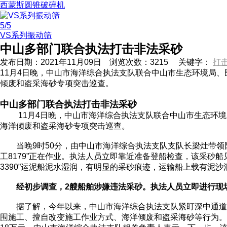
西蒙斯圆锥破碎机
5
/5
VS系列振动筛
中山多部门联合执法打击非法采砂
发布日期：
2021年11月09日
浏览次数：
3215
关键字：
打
11月4日晚，中山市海洋综合执法支队联合中山市生态环境局、
倾废和盗采海砂专项突击巡查。
中山多部门联合执法打击非法采砂
11月4日晚，中山市海洋综合执法支队联合中山市生态环境局
海洋倾废和盗采海砂专项突击巡查。
当晚9时50分，由中山市海洋综合执法支队支队长梁灶带领队
工8179”正在作业。执法人员立即靠近准备登船检查，该采砂
3390”运泥船泥水湿润，有明显的采砂痕迹，运输船上载有泥
经初步调查，2艘船舶涉嫌违法采砂。执法人员立即进行现
据了解，今年以来，中山市海洋综合执法支队紧盯深中通道沿
围施工、擅自改变施工作业方式、海洋倾废和盗采海砂等行为。年