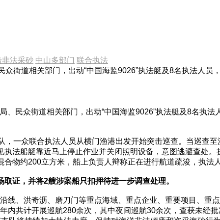
击非法采砂
中山多部门
联合执法
民众街道相关部门，出动“中国海监9026”执法艇及8名执法人
、民众街道相关部门，出动“中国海监9026”执法艇及8名执
，一众联合执法人员从横门渔港出发开始突击巡查。当巡查至洪
船见执法船艇靠近马上停止作业并关闭照明设备，意图逃避查处。
沙混合物约200立方米，船上负责人辩称正在进行航道疏浚，执
场取证，并将2艘涉案船只扣押待进一步调查处理。
线、洪奇沥、磨刀门等重点海域、重点企业、重要项目、重点
内共计开展巡航280余次，其中夜间巡航30余次，查获未经批准