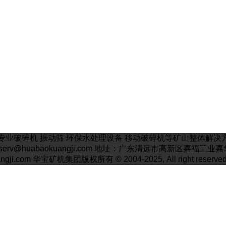
业破碎机 振动筛 环保水处理设备 移动破碎机等矿山整体解决方案厂
邮箱: serv@huabaokuangji.com 地址：广东清远市高新区嘉福
angji.com 华宝矿机集团版权所有 © 2004-2025, All right reserved