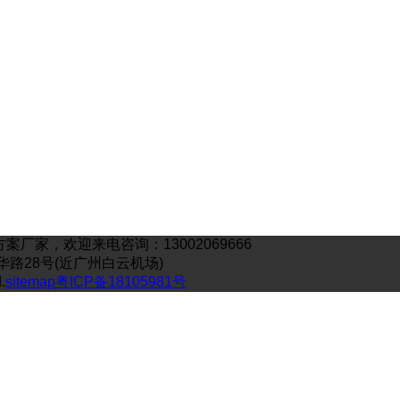
家，欢迎来电咨询：13002069666
工业嘉华路28号(近广州白云机场)
.
sitemap
粤ICP备18105981号