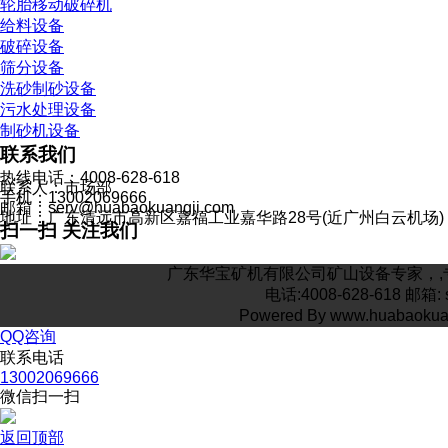
轮胎移动破碎机
给料设备
破碎设备
筛分设备
洗砂制砂设备
污水处理设备
制砂机设备
联系我们
热线电话：4008-628-618
联系人：市场部
手机：13002069666
邮箱：serv@huabaokuangji.com
地址：广东清远市高新区嘉福工业嘉华路28号(近广州白云机场)
扫一扫 关注我们
广东华宝矿机有限公司矿山设备专家，,专
电话:4008-628-618 
Powered By www.huabaoku
QQ咨询
联系电话
13002069666
微信扫一扫
返回顶部