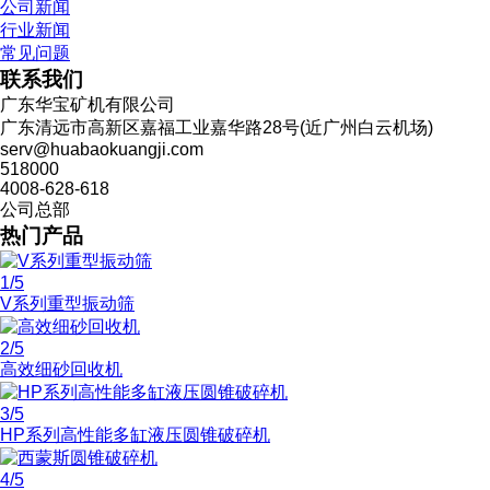
公司新闻
行业新闻
常见问题
联系我们
广东华宝矿机有限公司
广东清远市高新区嘉福工业嘉华路28号(近广州白云机场)
serv@huabaokuangji.com
518000
4008-628-618
公司总部
热门产品
1
/5
V系列重型振动筛
2
/5
高效细砂回收机
3
/5
HP系列高性能多缸液压圆锥破碎机
4
/5