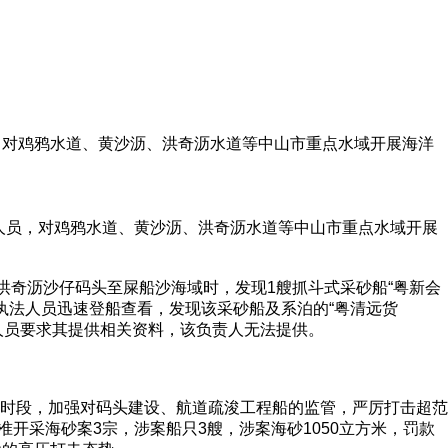
员，对鸡鸦水道、黄沙沥、洪奇沥水道等中山市重点水域开展海洋
法人员，对鸡鸦水道、黄沙沥、洪奇沥水道等中山市重点水域开展
奇沥沙仔码头至屎船沙海域时，发现1艘抓斗式采砂船“粤新会
执法人员迅速登船查看，发现该采砂船及系泊的“粤清远货
法人员要求其提供相关资料，该负责人无法提供。
时段，加强对码头建设、航道疏浚工程船的监管，严厉打击超范
开采海砂案3宗，涉案船只3艘，涉案海砂1050立方米，罚款