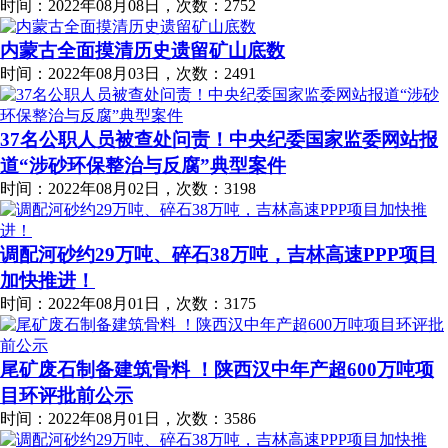
时间：2022年08月08日，次数：2752
内蒙古全面摸清历史遗留矿山底数
时间：2022年08月03日，次数：2491
37名公职人员被查处问责！中央纪委国家监委网站报
道“涉砂环保整治与反腐”典型案件
时间：2022年08月02日，次数：3198
调配河砂约29万吨、碎石38万吨，吉林高速PPP项目
加快推进！
时间：2022年08月01日，次数：3175
尾矿废石制备建筑骨料 ！陕西汉中年产超600万吨项
目环评批前公示
时间：2022年08月01日，次数：3586