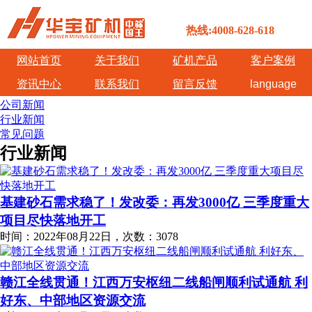
热线:4008-628-618
网站首页
关于我们
矿机产品
客户案例
资讯中心
联系我们
留言反馈
language
公司新闻
行业新闻
常见问题
行业新闻
基建砂石需求稳了！发改委：再发3000亿 三季度重大
项目尽快落地开工
时间：2022年08月22日，次数：3078
赣江全线贯通！江西万安枢纽二线船闸顺利试通航 利
好东、中部地区资源交流