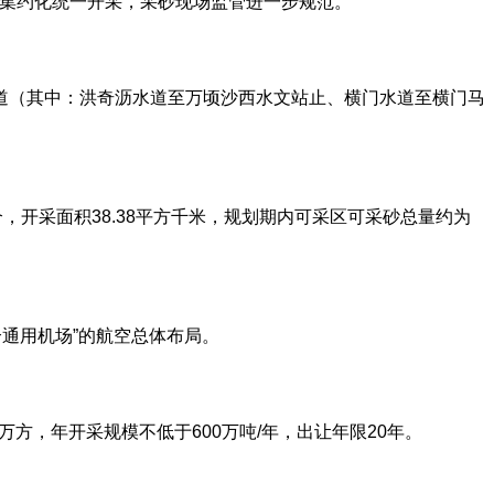
、集约化统一开采，采砂现场监管进一步规范。
河道（其中：洪奇沥水道至万顷沙西水文站止、横门水道至横门马
个，开采面积38.38平方千米，规划期内可采区可采砂总量约为
个通用机场”的航空总体布局。
万方，年开采规模不低于600万吨/年，出让年限20年。