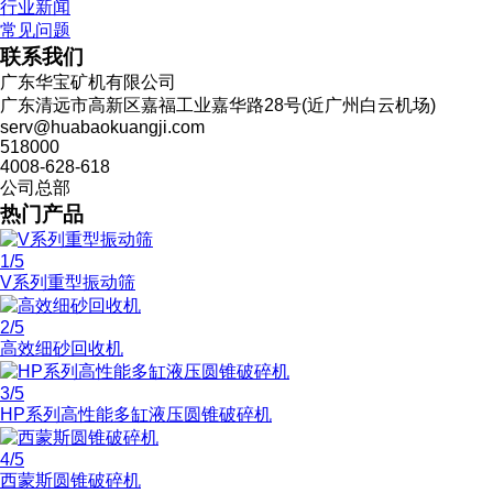
行业新闻
常见问题
联系我们
广东华宝矿机有限公司
广东清远市高新区嘉福工业嘉华路28号(近广州白云机场)
serv@huabaokuangji.com
518000
4008-628-618
公司总部
热门产品
1
/5
V系列重型振动筛
2
/5
高效细砂回收机
3
/5
HP系列高性能多缸液压圆锥破碎机
4
/5
西蒙斯圆锥破碎机