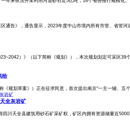
，一年来依法开采利用河道砂石近5亿吨，18个省份推行规模化
采区通告》，通告显示，2023年度中山市境内所有市管、省管
3~2042）》（以下简称《规划》），本次规划划定可采区39
供给
（下称《规划草案》）正在征求民意，首次提出南京“一主一辅、五
川天全灰岩矿
竞得四川天全县建筑用砂石矿采矿权，矿区内拥有资源储量近5000