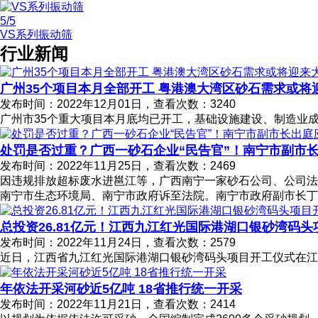
5
/5
VS系列振动筛
行业新闻
广州35个项目本月全部开工 粤港澳大湾区砂石需求或将
发布时间：2022年12月01日，查看次数：3240
广州市35个重大项目本月底均已开工，基础设施建设、制造业
处罚是否过重？广西一砂石企业“民告官”！南宁市副市
发布时间：2022年11月25日，查看次数：2469
因违规排放超标废水进邕江等，广西南宁一家砂石公司、公司法
南宁市生态环境局、南宁市政府诉至法院。南宁市政府副市长丁
总投资26.81亿元！江西九江红光国际港湖口银砂湾码头
发布时间：2022年11月24日，查看次数：2579
近日，江西省九江红光国际港湖口银砂湾码头项目开工仪式在江西
年依法开采河砂近5亿吨 18省推行统一开采
发布时间：2022年11月21日，查看次数：2414