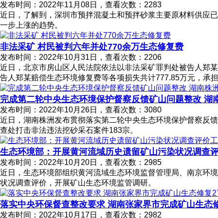
发布时间：2022年11月08日，查看次数：2283
近日，了解到，深圳市预拌混凝土和预拌砂浆主要原材料供应已较
一步上涨的趋势。
非法采矿 村民被判六年并处770余万生态修复费
发布时间：2022年10月31日，查看次数：2206
近日，北京市房山区人民法院依法以非法采矿罪判处被告人郑某有
告人郑某赔偿生态环境修复费等各项损失共计777.85万元，承
完成第二轮中央生态环境保护督察反馈矿山问题整改 湖南
发布时间：2022年10月26日，查看次数：3080
近日，湖南株洲发布贯彻落实第二轮中央生态环境保护督察反馈“
查处打击非法违法挖砂采石案件183宗。
生态环境部：开展黄河流域历史遗留矿山污染状况调查
发布时间：2022年10月20日，查看次数：2985
近日，生态环境部组织黄河流域生态环境监督管理局、南京环境
状况调查评价，开展矿山生态环境监管调研。
落实中央环保督查整改要求 湖南张家界市完成矿山生态修
发布时间：2022年10月17日，查看次数：2982