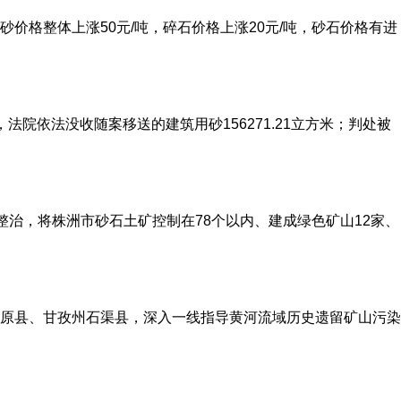
格整体上涨50元/吨，碎石价格上涨20元/吨，砂石价格有进
依法没收随案移送的建筑用砂156271.21立方米；判处被
治，将株洲市砂石土矿控制在78个以内、建成绿色矿山12家、
原县、甘孜州石渠县，深入一线指导黄河流域历史遗留矿山污染