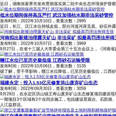
近日，湖南张家界市发布贯彻落实第二轮中央生态环境保护督察指
低水位期间保持高压严打 武汉加强枯水期非法采砂管控
发布时间：2022年10月10日，查看次数：2995
近日，长江、汉江水位持续走低，部分河道河床见底、砂石外
河南拟出新规治理露天矿山 非法采矿 拟最高罚违法所得
发布时间：2022年10月07日，查看次数：3969
9月27日，在省十三届人大常委会第三十五次会议上，《河南
赣江水位已至历史极低值 江西砂石运输受限
发布时间：2022年10月06日，查看次数：3135
据了解，受干旱影响，赣江水位降低，已至历史极低位，江西砂
福建永定：投入1.53亿元修复洪山废弃矿山生态
发布时间：2022年09月30日，查看次数：3059
9月29日，在永定区洪山镇王寿山废弃矿山生态修复项目建设
一期项目3个区域有2个在同步施工，包括建设景观台、石阶路
人江益群说。