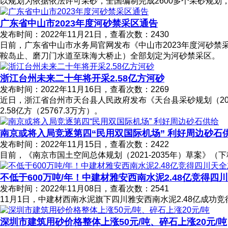
以规划为依据依法许可采砂，全国编制完成2600多个采砂规划
广东省中山市2023年度河砂禁采区通告
发布时间：2022年11月21日，查看次数：2430
日前，广东省中山市水务局官网发布《中山市2023年度河砂禁
鞍岛止、磨刀门水道至珠海大桥止）全部划定为河砂禁采区。
浙江台州未来二十年将开采2.58亿方河砂
发布时间：2022年11月16日，查看次数：2269
近日，浙江省台州市天台县人民政府发布《天台县采砂规划（202
2.58亿方（25767.3万方）。
南京或将入局竞逐第四“民用双国际机场” 利好周边砂石
发布时间：2022年11月15日，查看次数：2422
目前，《南京市国土空间总体规划（2021-2035年）草案》
不低于600万吨/年！中建材雅安西南水泥2.48亿竞得四
发布时间：2022年11月08日，查看次数：2541
11月1日，中建材西南水泥旗下四川雅安西南水泥2.48亿成功
深圳市建筑用砂价格整体上涨50元/吨、碎石上涨20元/吨