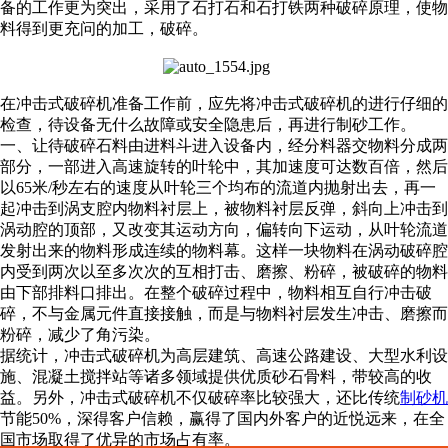
备的工作更为突出，采用了石打石和石打铁两种破碎原理，使物
料得到更充问的加工，破碎。
在冲击式破碎机准备工作前，应先将冲击式破碎机的进行仔细的
检查，待设备无什么故障或安全隐患后，再进行制砂工作。
一、让待破碎石料由进料斗进入设备内，经分料器交物料分成两
部分，一部进入高速旋转的叶轮中，其加速度可达数百倍，然后
以65米/秒左右的速度从叶轮三个均布的流道内抛射出去，再一
起冲击到涡支腔内物料衬层上，被物料衬层反弹，斜向上冲击到
涡动腔的顶部，又改变其运动方向，偏转向下运动，从叶轮流道
发射出来的物料形成连续的物料幕。这样一块物料在涡动破碎腔
内受到两次以至多次次的互相打击、磨擦、粉碎，被破碎的物料
由下部排料口排出。在整个破碎过程中，物料相互自行冲击破
碎，不与金属元件直接接触，而是与物料衬层发生冲击、磨擦而
粉碎，减少了角污染。
据统计，冲击式破碎机为高层建筑、高速公路建设、大型水利设
施、混凝土搅拌站等诸多领域提供优质砂石骨料，带较高的收
益。另外，冲击式破碎机不仅破碎率比较强大，还比传统
制砂机
节能50%，深得客户信赖，赢得了国内外客户的近悦远来，在全
国市场取得了优异的市场占有率。