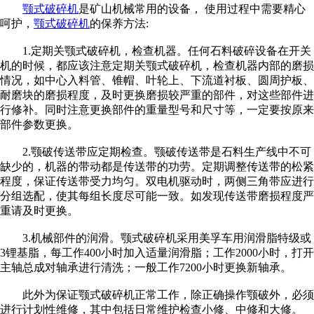
颚式破碎机
是矿山机械常用的设备， 使用过程中需要精心
呵护，
颚式破碎机
的保养方法:
1.定期关颚式破碎机，检查机器。任何石料破碎设备在开关
机的时候，都应该注意定期关颚式破碎机，检查机器内部的磨损
情况，如中心入料管、锥帽、叶轮上、下流道衬板、圆周护板、
耐磨块的磨损程度，及时更换磨损较严重的部件，对这些部件进
行修补。同时注意更换部件的重量型号和尺寸等，一定要按原来
部件参数更换。
2.颚破传送带应定期检查。颚破传送带是石料生产线中不可
缺少的，机器的带动都是传送带的功劳。定期调整传送带的松紧
程度，保证传送带受力均匀。双电机驱动时，两侧三角带应进行
分组选配，使其每组长度尽可能一致。如发现传送带磨损程度严
重请及时更换。
3.机械部件的润滑。颚式破碎机采用美孚车用润滑脂特级或
3锂基脂，每工作400小时加入适量润滑脂；工作2000小时，打开
主轴总成对轴承进行清洗；一般工作7200小时更换新轴承。
此外为保证颚式破碎机正常工作，除正确操作颚破外，必须
进行计划性维修，其中包括日常维护检查小修、中修和大修。