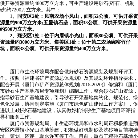
供开采资源量约4800万立方米，可生产建设用砂石(碎石、机制
砂)约7200万立方米。其中：
1、同安区2处：凤南农场小凤山，面积52公顷、可供开采资
源量约900万立方米;五显镇石垄，面积33公顷、可供开采资源量
约500万立方米。
2、翔安区1处：位于内厝镇小光山，面积80公顷、可供开采
资源量约3000万立方米。集美区1处：位于第二农场碗窑竹仔
坑，面积38公顷、可供开采资源量约400万立方米。
厦门市生态环境局亦配合做好砂石资源规划及规划环评工
作。按照《福建省矿产资源总体规划》及其规划环评指导要求，
配合开展《厦门市矿产资源总体规划(2016-2020)》修编和《厦门
市砂石生产基地布局专项规划》编制工作，整合砂石矿山资源，
指导砂石生产基地建设，引导砂石开采基地集约化、规范化、绿
色化发展，协同制定实施《厦门市绿色矿山建设工作方案》，促
进以上4处砂石基地建设，认真做好机制砂生产基地项目环评指
导和服务工作。
厦门市资源规划局、市生态环境局和市水利局正积极推进翔
安区内厝镇小光山基地筹建，积极做好机制砂及洗砂项目前期选
址、策划、环评、取水许可等工作。目前，重点工程砂石基地小