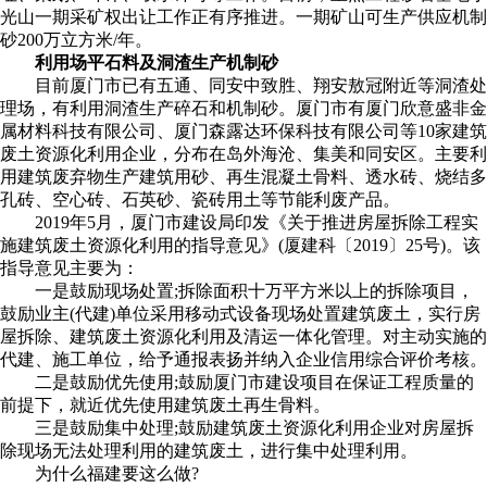
光山一期采矿权出让工作正有序推进。一期矿山可生产供应机制
砂200万立方米/年。
利用场平石料及洞渣生产机制砂
目前厦门市已有五通、同安中致胜、翔安敖冠附近等洞渣处
理场，有利用洞渣生产碎石和机制砂。厦门市有厦门欣意盛非金
属材料科技有限公司、厦门森露达环保科技有限公司等10家建筑
废土资源化利用企业，分布在岛外海沧、集美和同安区。主要利
用建筑废弃物生产建筑用砂、再生混凝土骨料、透水砖、烧结多
孔砖、空心砖、石英砂、瓷砖用土等节能利废产品。
2019年5月，厦门市建设局印发《关于推进房屋拆除工程实
施建筑废土资源化利用的指导意见》(厦建科〔2019〕25号)。该
指导意见主要为：
一是鼓励现场处置;拆除面积十万平方米以上的拆除项目，
鼓励业主(代建)单位采用移动式设备现场处置建筑废土，实行房
屋拆除、建筑废土资源化利用及清运一体化管理。对主动实施的
代建、施工单位，给予通报表扬并纳入企业信用综合评价考核。
二是鼓励优先使用;鼓励厦门市建设项目在保证工程质量的
前提下，就近优先使用建筑废土再生骨料。
三是鼓励集中处理;鼓励建筑废土资源化利用企业对房屋拆
除现场无法处理利用的建筑废土，进行集中处理利用。
为什么福建要这么做?