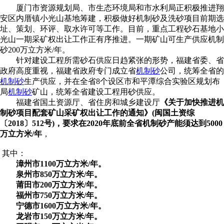
厦门市资源规划局、市生态环境局和市水利局正积极推进翔
安区内厝镇小光山基地筹建，积极做好机制砂及洗砂项目前期选
址、策划、环评、取水许可等工作。目前，重点工程砂石基地小
光山一期采矿权出让工作正有序推进。一期矿山可生产供应机制
砂200万立方米/年。
针对建设工程所需砂石供应日趋紧张的形势，福建省委、省
政府高度重视，福建省政府专门成立省
机制砂
公司，统筹全省的
机制砂
生产供应，并在全省8个设区市和平潭综合实验区规划布
局
机制砂
矿山，统筹全省建设工程用砂供应。
福建省国土资源厅、省住房和城乡建设厅
《关于加快推进机
制砂项目配套矿山采矿权出让工作的通知》(闽国土资综
〔2018〕512号)，要求在2020年底前全省机制砂产能须达到5000
万立方米/年
，
其中：
漳州市1100万立方米/年。
泉州市850万立方米/年。
莆田市200万立方米/年。
福州市750万立方米/年。
宁德市1600万立方米/年。
龙岩市150万立方米/年。