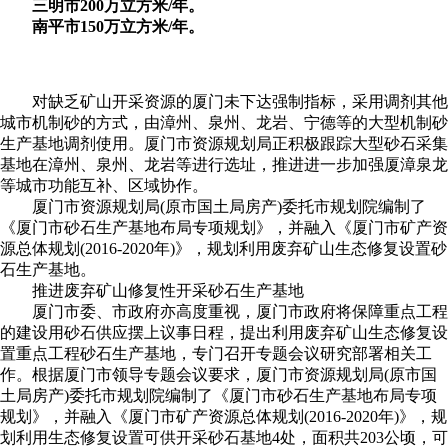
三明市200万立方米/年。
南平市150万立方米/年。
对缺乏矿山开采资源的厦门未下达强制指标，采用调剂其他
城市机制砂的方式，由漳州、泉州、龙岩、宁德等的大型机制砂
生产基地调剂使用。厦门市资源规划局正积极跟踪大型砂石采集
基地在漳州、泉州、龙岩等进行选址，推进进一步加强厦漳泉龙
等城市功能互补、区域协作。
厦门市资源规划局(原市国土局房产)委托市规划院编制了
《厦门市砂石生产基地布局专项规划》，并融入《厦门市矿产资
源总体规划(2016-2020年)》，规划利用废弃矿山生态修复设置砂
石生产基地。
推进废弃矿山修复性开采砂石生产基地
厦门市委、市政府亦高度重视，厦门市政府将保障重点工程
的建设用砂石供应摆上议事日程，提出利用废弃矿山生态修复设
置重点工程砂石生产基地，专门召开专题会议研究部署相关工
作。根据厦门市领导专题会议要求，厦门市资源规划局(原市国
土局房产)委托市规划院编制了《厦门市砂石生产基地布局专项
规划》，并融入《厦门市矿产资源总体规划(2016-2020年)》，规
划利用生态修复设置可供开采砂石基地4处，面积共203公顷，可