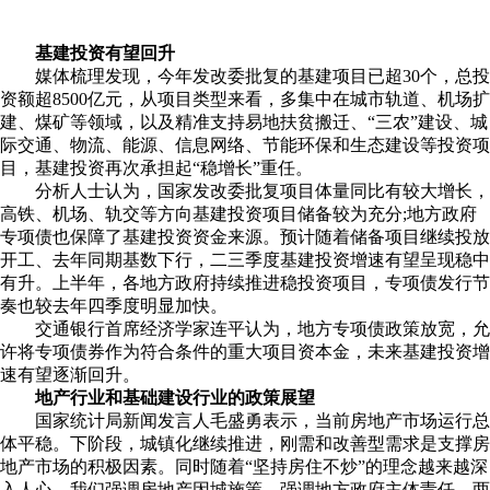
基建投资有望回升
媒体梳理发现，今年发改委批复的基建项目已超30个，总投
资额超8500亿元，从项目类型来看，多集中在城市轨道、机场扩
建、煤矿等领域，以及精准支持易地扶贫搬迁、“三农”建设、城
际交通、物流、能源、信息网络、节能环保和生态建设等投资项
目，基建投资再次承担起“稳增长”重任。
分析人士认为，国家发改委批复项目体量同比有较大增长，
高铁、机场、轨交等方向基建投资项目储备较为充分;地方政府
专项债也保障了基建投资资金来源。预计随着储备项目继续投放
开工、去年同期基数下行，二三季度基建投资增速有望呈现稳中
有升。上半年，各地方政府持续推进稳投资项目，专项债发行节
奏也较去年四季度明显加快。
交通银行首席经济学家连平认为，地方专项债政策放宽，允
许将专项债券作为符合条件的重大项目资本金，未来基建投资增
速有望逐渐回升。
地产行业和基础建设行业的政策展望
国家统计局新闻发言人毛盛勇表示，当前房地产市场运行总
体平稳。下阶段，城镇化继续推进，刚需和改善型需求是支撑房
地产市场的积极因素。同时随着“坚持房住不炒”的理念越来越深
入人心，我们强调房地产因城施策，强调地方政府主体责任。两