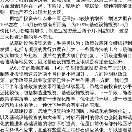
方面因素综合在一起，下阶段，稳地价、稳房价、稳预期能够做
到，房地产不会出现大起大落。
房地产投资去年以来一直还保持比较快的增长，增速大概在
10%左右，1-6月份略微有所回落，为10.9%;基础设施投资1-6月
份比1-5月份略有加快，制造业投资最近两个月小幅加快，这是
三大投资近期的基本表现。
从基础设施投资来看，毛盛勇认为：政策效应还会继续得到
发挥，包括专项债的发行力度在加大，一些新办法的出台，确确
实实加快了补短板、强后劲的重大项目的批复，下阶段这些项目
会陆续落地见效，因此基础设施投资应该说是有望低位回升。
从6月份的数据来看，1-6月份基础设施投资增长有所加快，
制造业投资增速最近两个月也是小幅回升，一方面说明财政政
策、货币政策及就业政策等已经在产生作用;另一方面，我们预
计下半年这些政策的效果可能会继续显现，虽然当前投资的水平
还比较低，包括制造业投资、基础设施投资等。下一阶段，随着
政策落实落地，还要进一步深化改革，优化营商环境，进一步激
发市场主体的活力，预计下半年会有更好的表现。
从基建投资、房地产投资的逐渐回暖，城镇化的继续推进，
以及基础设施投资的加大来看，对砂石骨料的需求也会随着城镇
化的推进和基础设施的增加不断提高。但是目前仍有部分地区砂
石骨料供不应求，甚至有些重点工程砂石供应紧张。所以随着基