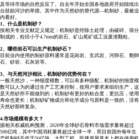
及等待市场的自然反应了。自去年开始全国各地政府开始陆续出
台鼓励河沙的举措。其中作为天然砂的替代源—机制砂，最被业
内看好。
1、什么是机制砂？
按相关专业文献定义规定：机制砂是经除土处理，由破碎、筛分
制成的，粒径小于4.7mm的岩石、矿山尾矿或工业废渣颗粒。
2、哪些岩石可以生产机制砂石？
目前业内使用的制砂原料通常是花岗岩、玄武岩、河卵石、鹅卵
石、砂岩、石灰岩等。
3、与天然河沙相比，机制砂的优势何在？
一般天然沙，一种细度模数，可以有多种级配，机制砂的细度模
数可以人为的通过生产工艺来控制，按用户要求来组织生产，这
是天然砂所不能做到的；机制砂有更好的粘合度，更抗压，使用
寿命也更长；机制砂矿物成分和化学成分与原料是一致的，没有
天然砂那样复杂。
4.市场规模有多大？
据相关权威机构预测，2020年全球砂石骨料市场需求量将超过
500亿吨，其中中国消耗量将超过全球一半，而目前国外每年生
产机制砂不低于50亿吨，大型工程、民建房屋基本上都在使用机