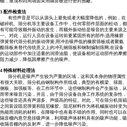
棚，屋顶和四周墙面采用隔音板进行密封围蔽。
3 配件检查法
有些声音是可以从源头上避免或者大幅度降低的，例如，在
破碎机、筛分机等主要设备工作中，任何零部件层面的松动，都
有可能导致额外振动的发生，而额外振动恰是噪音的主要来源之
一。对此，运行人员在设备运转前要紧固所有的部件;选用橡胶
弹簧替代筛分机的振动弹簧;用冲击噪声低的橡胶筛板或者聚氨
酯筛板来替代传统意义上的冲孔钢筛板和钢制编制筛网;在设备
的运动部件中加注适量的润滑油脂，使设备相对运动部件的摩擦
阻力减少，降低因摩擦产生的噪声。
4 特殊材料处理法
筛分机是噪声产生较为严重的区域，这和其本身的物理属性
有很大关联。筛分机由钢制构件所组成，典型的有横梁、筛面、
侧板、加强板等。在工作环节中，这些钢制构件会产生振动，从
而带来噪音污染，并且，由于筛分设备自身工作系统的复杂性，
这些噪音还具有声源多、声级高的特征。对此，可在筛分机筛箱
之间装设阻尼弹簧和阻尼橡胶。阻尼材料作为将机械振动转变为
热能而消耗的材料，在降噪中也有着不错的作用。同时也可以在
隔音棚内悬空悬挂吸声体，利用吸声体材料具有的吸声功能，吸
收隔音棚内的反射声，进一步降低噪声污染。