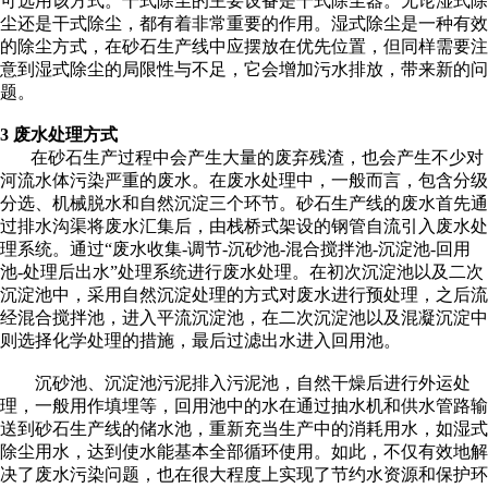
可选用该方式。干式除尘的主要设备是干式除尘器。无论湿式除
尘还是干式除尘，都有着非常重要的作用。湿式除尘是一种有效
的除尘方式，在砂石生产线中应摆放在优先位置，但同样需要注
意到湿式除尘的局限性与不足，它会增加污水排放，带来新的问
题。
3
废水处理方式
在砂石生产过程中会产生大量的废弃残渣，也会产生不少对
河流水体污染严重的废水。在废水处理中，一般而言，包含分级
分选、机械脱水和自然沉淀三个环节。砂石生产线的废水首先通
过排水沟渠将废水汇集后，由栈桥式架设的钢管自流引入废水处
理系统。通过“废水收集-调节-沉砂池-混合搅拌池-沉淀池-回用
池-处理后出水”处理系统进行废水处理。在初次沉淀池以及二次
沉淀池中，采用自然沉淀处理的方式对废水进行预处理，之后流
经混合搅拌池，进入平流沉淀池，在二次沉淀池以及混凝沉淀中
则选择化学处理的措施，最后过滤出水进入回用池。
沉砂池、沉淀池污泥排入污泥池，自然干燥后进行外运处
理，一般用作填埋等，回用池中的水在通过抽水机和供水管路输
送到砂石生产线的储水池，重新充当生产中的消耗用水，如湿式
除尘用水，达到使水能基本全部循环使用。如此，不仅有效地解
决了废水污染问题，也在很大程度上实现了节约水资源和保护环