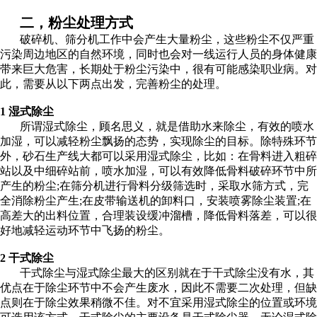
二，
粉尘处理方式
破碎机、筛分机工作中会产生大量粉尘，这些粉尘不仅严重
污染周边地区的自然环境，同时也会对一线运行人员的身体健康
带来巨大危害，长期处于粉尘污染中，很有可能感染职业病。对
此，需要从以下两点出发，完善粉尘的处理。
1 湿式除尘
所谓湿式除尘，顾名思义，就是借助水来除尘，有效的喷水
加湿，可以减轻粉尘飘扬的态势，实现除尘的目标。除特殊环节
外，砂石生产线大都可以采用湿式除尘，比如：在骨料进入粗碎
站以及中细碎站前，喷水加湿，可以有效降低骨料破碎环节中所
产生的粉尘;在筛分机进行骨料分级筛选时，采取水筛方式，完
全消除粉尘产生;在皮带输送机的卸料口，安装喷雾除尘装置;在
高差大的出料位置，合理装设缓冲溜槽，降低骨料落差，可以很
好地减轻运动环节中飞扬的粉尘。
2 干式除尘
干式除尘与湿式除尘最大的区别就在于干式除尘没有水，其
优点在于除尘环节中不会产生废水，因此不需要二次处理，但缺
点则在于除尘效果稍微不佳。对不宜采用湿式除尘的位置或环境