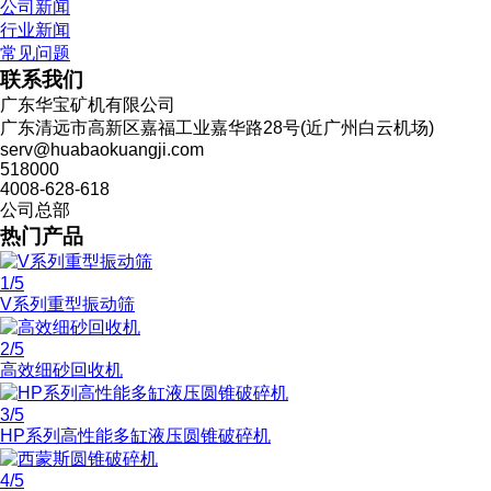
公司新闻
行业新闻
常见问题
联系我们
广东华宝矿机有限公司
广东清远市高新区嘉福工业嘉华路28号(近广州白云机场)
serv@huabaokuangji.com
518000
4008-628-618
公司总部
热门产品
1
/5
V系列重型振动筛
2
/5
高效细砂回收机
3
/5
HP系列高性能多缸液压圆锥破碎机
4
/5