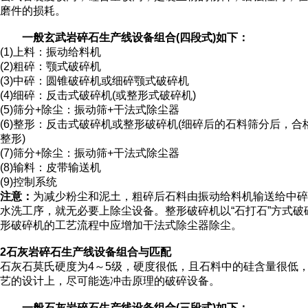
磨件的损耗。
一般玄武岩碎石生产线设备组合(四段式)如下：
(1)上料：振动给料机
(2)粗碎：颚式破碎机
(3)中碎：圆锥破碎机或细碎颚式破碎机
(4)细碎：反击式破碎机(或整形式破碎机)
(5)筛分+除尘：振动筛+干法式除尘器
(6)整形：反击式破碎机或整形破碎机(细碎后的石料筛分后
整形)
(7)筛分+除尘：振动筛+干法式除尘器
(8)输料：皮带输送机
(9)控制系统
注意：
为减少粉尘和泥土，粗碎后石料由振动给料机输送给中碎
水洗工序，就无必要上除尘设备。整形破碎机以“石打石”方式
形破碎机的工艺流程中应增加干法式除尘器除尘。
2石灰岩碎石生产线设备组合与匹配
石灰石莫氏硬度为4～5级，硬度很低，且石料中的硅含量很低
艺的设计上，尽可能选冲击原理的破碎设备。
一般石灰岩碎石生产线设备组合(三段式)如下：