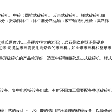
破碎机。中碎
：
圆锥式破碎机、反击式破碎机、锤式破碎机细
筛分
：
振动筛除尘
：
除尘器分料运输
：
胶带输送机检验
：
集料筛
莫氏硬度7以上是硬度很大的岩石)，岩石是软脆型还是硬脆
)等;硬脆型破碎需要用高烙铁的破碎机，如圆锥破碎机和整形破
、整形破碎机的产品粒形好，适宜中碎和细碎;反击式破碎机、锤式
设备、集中电控等设备组成。有时还因加工需要配备整形破碎机
碎工艺的设计上，尽可能的选用层压原理的破碎设备，以降低耐