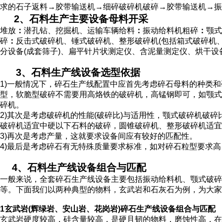
求的石子返料→胶带输送机→细碎破碎机破碎→胶带输送机→振
2、石料生产主要设备
母料开采
堆放
：
潜孔钻、挖掘机、运输车辆给料
：
振动给料机粗碎
：
颚式
碎
：
反击式破碎机、锤式破碎机、整形破碎机(包括箱式破碎机、
分设备(成套筛子)、扁平针片状测定仪、含泥量测定仪、烘干设
3、石料生产线设备选型依据
1)一般情况下，碎石生产线配置中应首先考虑碎石母料的种类和
型，软脆型破碎不需要用高烙铁的破碎机，高锰钢即可，如颚式
碎机。
2)其次是考虑破碎机的性能(破碎比)与适用性，颚式破碎机破
破碎机适宜中硬以下石料的破碎，圆锥破碎机、整形破碎机适宜
3)再次是考虑产量，这就要求设备间应有较好的匹配性。
4)最后是考虑碎石有无特殊质量要求标准，如对碎石粒型要求
4、石料生产线设备组合与匹配
一般来说，全套碎石生产线设备主要包括振动给料机、颚式破碎
等。下面我们以两种典型的物料，玄武岩和石灰石为例，为大家
1玄武岩(辉绿岩、安山岩、花岗岩)碎石生产线设备组合与匹配
玄武岩硬度较高，硅含量较高，是硬且韧的物料，磨蚀性高，在