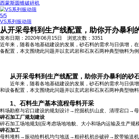
西蒙斯圆锥破碎机
5
/5
VS系列振动筛
从开采母料到生产线配置，助你开办暴利
发布日期：
2020年06月15日
浏览次数：
3351
近年来，随着各地基础建设的发展，砂石料的需求与日俱增，在
备配置，本文围绕此问题并以玄武岩和石灰石两种典型物料为例
从开采母料到生产线配置，助你开办暴利的砂
近年来，随着各地基础建设的发展，砂石料的需求与日俱增，
和设备配置，本文围绕此问题并以玄武岩和石灰石两种典型物料
1、石料生产基本流程
母料开采
料场勘察与宕口建设的规划设计→挖掘机扒山皮、清理宕口→母料
碎石加工厂规划建设
碎石加工场地规划(应考虑场地地貌、大小和场内运输及生产规
碎石加工
母料堆料→振动给料机均匀地送→粗碎机初步破碎→胶带输送机