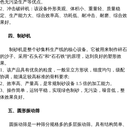
色无污染生产等优点。
2、冲击破碎机：该设备外形美观、体积小、重量轻、质量稳
定、生产能力大、综合效率高、功耗低、耐冲击、耐磨、综合效
果好。
四、制砂机
制砂机是整个砂集料生产线的核心设备。它被用来制作碎石
的沙子。采用“石头石”和“石石铁”的原理，达到良好的塑形效
果。
1、该产品具有优良的粒度，一般呈立方形状，细度均匀，级配
协调，能满足较高标准的骨料要求;
2、效率高、产量高，是常规制砂设备 1.5 倍的加工能力。
3、操作简单，运转平稳，实现绿色制砂，无污染，噪音低，整
体效果良好。
五、圆形振动筛
圆振动筛是一种筛分规格多的多层振动筛。具有结构简单、