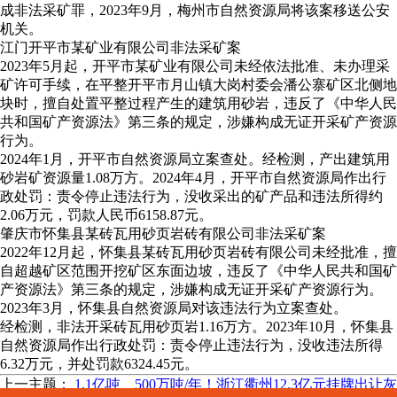
成非法采矿罪，2023年9月，梅州市自然资源局将该案移送公安
机关。
江门开平市某矿业有限公司非法采矿案
2023年5月起，开平市某矿业有限公司未经依法批准、未办理采
矿许可手续，在平整开平市月山镇大岗村委会潘公寨矿区北侧地
块时，擅自处置平整过程产生的建筑用砂岩，违反了《中华人民
共和国矿产资源法》第三条的规定，涉嫌构成无证开采矿产资源
行为。
2024年1月，开平市自然资源局立案查处。经检测，产出建筑用
砂岩矿资源量1.08万方。2024年4月，开平市自然资源局作出行
政处罚：责令停止违法行为，没收采出的矿产品和违法所得约
2.06万元，罚款人民币6158.87元。
肇庆市怀集县某砖瓦用砂页岩砖有限公司非法采矿案
2022年12月起，怀集县某砖瓦用砂页岩砖有限公司未经批准，擅
自超越矿区范围开挖矿区东面边坡，违反了《中华人民共和国矿
产资源法》第三条的规定，涉嫌构成无证开采矿产资源行为。
2023年3月，怀集县自然资源局对该违法行为立案查处。
经检测，非法开采砖瓦用砂页岩1.16万方。2023年10月，怀集县
自然资源局作出行政处罚：责令停止违法行为，没收违法所得
6.32万元，并处罚款6324.45元。
上一主题：
1.1亿吨、500万吨/年！浙江衢州12.3亿元挂牌出让灰