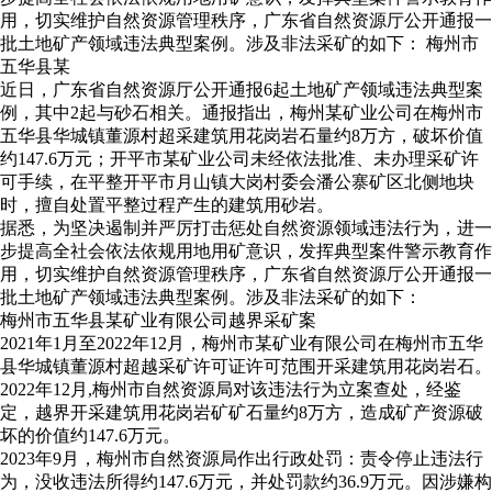
用，切实维护自然资源管理秩序，广东省自然资源厅公开通报一
批土地矿产领域违法典型案例。涉及非法采矿的如下： 梅州市
五华县某
近日，广东省自然资源厅公开通报6起土地矿产领域违法典型案
例，其中2起与砂石相关。通报指出，梅州某矿业公司在梅州市
五华县华城镇董源村超采建筑用花岗岩石量约8万方，破坏价值
约147.6万元；开平市某矿业公司未经依法批准、未办理采矿许
可手续，在平整开平市月山镇大岗村委会潘公寨矿区北侧地块
时，擅自处置平整过程产生的建筑用砂岩。
据悉，为坚决遏制并严厉打击惩处自然资源领域违法行为，进一
步提高全社会依法依规用地用矿意识，发挥典型案件警示教育作
用，切实维护自然资源管理秩序，广东省自然资源厅公开通报一
批土地矿产领域违法典型案例。涉及非法采矿的如下：
梅州市五华县某矿业有限公司越界采矿案
2021年1月至2022年12月，梅州市某矿业有限公司在梅州市五华
县华城镇董源村超越采矿许可证许可范围开采建筑用花岗岩石。
2022年12月,梅州市自然资源局对该违法行为立案查处，经鉴
定，越界开采建筑用花岗岩矿矿石量约8万方，造成矿产资源破
坏的价值约147.6万元。
2023年9月，梅州市自然资源局作出行政处罚：责令停止违法行
为，没收违法所得约147.6万元，并处罚款约36.9万元。因涉嫌构