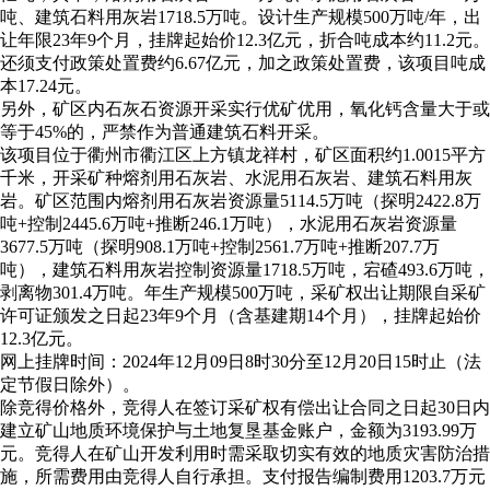
吨、建筑石料用灰岩1718.5万吨。设计生产规模500万吨/年，出
让年限23年9个月，挂牌起始价12.3亿元，折合吨成本约11.2元。
还须支付政策处置费约6.67亿元，加之政策处置费，该项目吨成
本17.24元。
另外，矿区内石灰石资源开采实行优矿优用，氧化钙含量大于或
等于45%的，严禁作为普通建筑石料开采。
该项目位于衢州市衢江区上方镇龙祥村，矿区面积约1.0015平方
千米，开采矿种熔剂用石灰岩、水泥用石灰岩、建筑石料用灰
岩。矿区范围内熔剂用石灰岩资源量5114.5万吨（探明2422.8万
吨+控制2445.6万吨+推断246.1万吨），水泥用石灰岩资源量
3677.5万吨（探明908.1万吨+控制2561.7万吨+推断207.7万
吨），建筑石料用灰岩控制资源量1718.5万吨，宕碴493.6万吨，
剥离物301.4万吨。年生产规模500万吨，采矿权出让期限自采矿
许可证颁发之日起23年9个月（含基建期14个月），挂牌起始价
12.3亿元。
网上挂牌时间：2024年12月09日8时30分至12月20日15时止（法
定节假日除外）。
除竞得价格外，竞得人在签订采矿权有偿出让合同之日起30日内
建立矿山地质环境保护与土地复垦基金账户，金额为3193.99万
元。竞得人在矿山开发利用时需采取切实有效的地质灾害防治措
施，所需费用由竞得人自行承担。支付报告编制费用1203.7万元