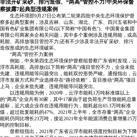
非法开矿采砂、排污造假、“两高”管控不力!中央环保督
察披露7起典型违规案例
生态环境部9月27日公布第二轮第四批中央生态环境保护督
察多起典型案例，涉及吉林、山东、湖北、广东、四川五省和中
国有色矿业集团有限公司(以下简称“中国有色”)、中国黄金集团
有限公司两家央企相关问题，其中多个案例涉及违规用能，或高
耗能、高排放项目管控不力;还有不少涉及非法开矿采砂、排污
造假形成的生态环境破坏。
“两高”管控不力案例
例如，中央第四生态环境保护督察组督察广东省时发现，云
浮市高耗能、高排放(以下简称“两高”)项目管控不力，企业未批
先建、违规用能等问题突出，能耗双控形势严峻。通报指出，云
浮市发展方式和产业选择存在“路径依赖”，盲目推动“两高”项目
上马，企业未批先建、违规用能等问题突出。
以违规用能为例，2020年，云浮市能耗1万吨标准煤以上
的“两高”企业共有30家，其中17家由于超负荷生产导致能耗总量
超标，近六成企业存在违规用能行为，能耗超出65.3万吨标准
煤，超过批复能耗的47%。2021年上半年，全市存量“两高”企业
能耗仍同比增长23万吨，接近2021年全年能源消费总量增量25万
吨的控制目标。
督察组指出，2021年广东省云浮市能耗强度控制目标为下降