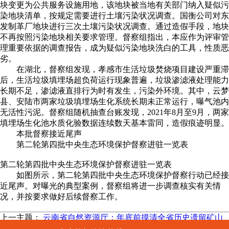
块变更为公共服务设施用地，该地块被当地有关部门纳入疑似污
染地块清单，按规定需要进行土壤污染状况调查。国衡公司对东
发制革厂地块进行三次土壤污染状况调查。通过造假手段，地块
不再按照污染地块相关要求管理。督察组指出，本应作为评审管
理重要依据的调查报告，成为疑似污染地块洗白的工具，性质恶
劣。
在湖北，督察组发现，孝感市生活垃圾焚烧项目建设严重滞
后，生活垃圾填埋场超负荷运行现象普遍，垃圾渗滤液处理能力
长期不足，渗滤液直排行为时有发生，污染外环境。其中，云梦
县、安陆市两家垃圾填埋场生化系统长期未正常运行，曝气池内
无活性污泥。督察组随机抽查台账发现，2021年8月至9月，两家
填埋场生化池水质化验数据连续数天基本雷同，造假痕迹明显。
本批督察接近尾声
第二轮第四批中央生态环境保护督察进驻一览表
第二轮第四批中央生态环境保护督察进驻一览表
如图所示，第二轮第四批中央生态环境保护督察行动已经接
近尾声。对曝光的典型案例，督察组将进一步调查核实有关情
况，并按要求做好后续督察工作。
上一主题：
云南省自然资源厅：年底前摸清全省历史遗留矿山
底数