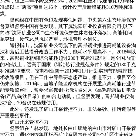
3.2%，但上半年不降反升2.3%，2021年在建和拟建能耗1万吨标
准煤以上“两高”项目达16个，预计投产后新增能耗310万吨标准
煤。
督察组在中国有色也发现类似问题。中央第六生态环境保护
督察组督察中国有色发现，其下属沈阳矿业投资有限公司(以下
简称“沈阳矿业公司”)生态环境保护主体责任不落实，高能耗问
题突出，废气恶臭扰民严重，环境管理不到位。
通报指出，沈阳矿业公司旗下的富邦铜业推进高耗能设备淘
汰和落后工艺提升改造工作不力，能耗水平居高不下。2018年以
来，富邦铜业粗铜综合能耗超过280千克标准煤/吨，是全国均值
的2倍以上，远高于国家《铜冶炼行业规范条件》规定的180千克
标准煤/吨要求。富邦铜业曾于2019年11月计划实施节能减排技
术改造项目，但在工作中等靠要思想严重，推进不力，项目至今
仍未实施。2019年，当地节能监察机构在开展重点高耗能行业节
能专项监察时，曾要求富邦铜业淘汰被列入《高耗能落后机电设
备(产品)淘汰目录》的86台电动机，但督察发现，富邦铜业仅淘
汰7台，79台仍在违规使用。
此外，还发现了矿山开采管控不力、非法采砂、排污造假等
严重恶劣事件。
矿山开采管控不力
督察组在吉林发现，地处长白山腹地的白山市对矿山开采管
控不力，通化钢铁集团板石矿业有限责任公司5个矿区生态破坏