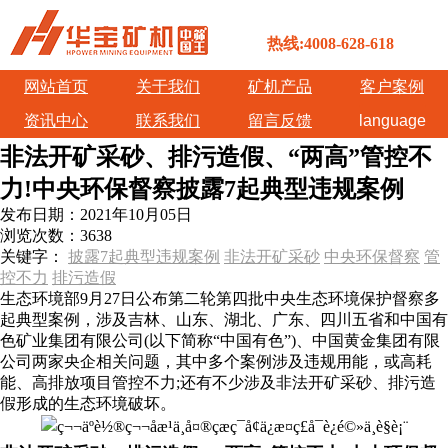
热线:4008-628-618
网站首页
关于我们
矿机产品
客户案例
资讯中心
联系我们
留言反馈
language
非法开矿采砂、排污造假、“两高”管控不
力!中央环保督察披露7起典型违规案例
发布日期：
2021年10月05日
浏览次数：
3638
关键字：
披露7起典型违规案例
非法开矿采砂
中央环保督察
管
控不力
排污造假
生态环境部9月27日公布第二轮第四批中央生态环境保护督察多
起典型案例，涉及吉林、山东、湖北、广东、四川五省和中国有
色矿业集团有限公司(以下简称“中国有色”)、中国黄金集团有限
公司两家央企相关问题，其中多个案例涉及违规用能，或高耗
能、高排放项目管控不力;还有不少涉及非法开矿采砂、排污造
假形成的生态环境破坏。