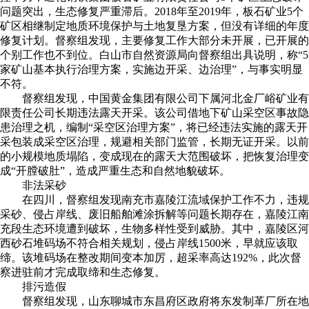
问题突出，生态修复严重滞后。2018年至2019年，板石矿业5个
矿区相继制定地质环境保护与土地复垦方案，但没有详细的年度
修复计划。督察组发现，主要修复工作大部分未开展，已开展的
个别工作也不到位。白山市自然资源局向督察组出具说明，称“5
家矿山基本执行治理方案，实施边开采、边治理”，与事实明显
不符。
督察组发现，中国黄金集团有限公司下属河北金厂峪矿业有
限责任公司长期违法露天开采。该公司借地下矿山采空区事故隐
患治理之机，编制“采空区治理方案”，将已经违法实施的露天开
采包装成采空区治理，规避相关部门监管，长期无证开采。以前
的小规模地质塌陷，变成现在的露天大范围破坏，把恢复治理变
成“开膛破肚”，造成严重生态和自然地貌破坏。
非法采砂
在四川，督察组发现南充市嘉陵江流域保护工作不力，违规
采砂、侵占岸线、废旧船舶滩涂拆解等问题长期存在，嘉陵江南
充段生态环境遭到破坏，生物多样性受到威胁。其中，嘉陵区河
西砂石堆码场不符合相关规划，侵占岸线1500米，早就应该取
缔。该堆码场在整改期间变本加厉，超采率高达192%，此次督
察进驻前才完成取缔和生态修复。
排污造假
督察组发现，山东聊城市东昌府区政府将东发制革厂所在地