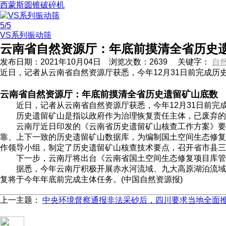
西蒙斯圆锥破碎机
5
/5
VS系列振动筛
云南省自然资源厅：年底前摸清全省历史
发布日期：
2021年10月04日
浏览次数：
2639
关键字：
自
近日，记者从云南省自然资源厅获悉，今年12月31日前完成
云南省自然资源厅：年底前摸清全省历史遗留矿山底数
近日，记者从云南省自然资源厅获悉，今年12月31日前完
历史遗留矿山是指以政府作为治理恢复责任主体，已废弃的不
云南厅近日印发的《云南省历史遗留矿山核查工作方案》要求
靠、上下一致的历史遗留矿山数据库，为编制国土空间生态修复
作领导小组，制定了历史遗留矿山核查技术要点，召开省市县三
下一步，云南厅将出台《云南省国土空间生态修复项目库管
据悉，今年云南厅积极开展赤水河流域、九大高原湖泊流域、青
复将于今年年底前完成主体任务。(中国自然资源报)
上一主题：
中央环境督察通报非法采砂后，四川要求当地全面推