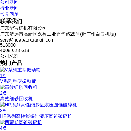
公司新闻
行业新闻
常见问题
联系我们
广东华宝矿机有限公司
广东清远市高新区嘉福工业嘉华路28号(近广州白云机场)
serv@huabaokuangji.com
518000
4008-628-618
公司总部
热门产品
1
/5
V系列重型振动筛
2
/5
高效细砂回收机
3
/5
HP系列高性能多缸液压圆锥破碎机
4
/5