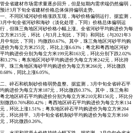
管全省建材市场需求量逐步回升，但是短期内需求端仍然偏弱，
预计3月下旬全省建材价格总体保持偏弱走势。
一、不同区域河砂价格涨跌互现，海砂价格偏弱运行。据监测，
3月中旬全省河砂和海砂（淡化处理，下同）价格总体偏弱运
行，但珠三角地区河砂价格小幅上涨。全省河砂平均购进价为每
立方米215元，环比（与3月上旬比，下同）和同比（与2021年3
月中旬比，下同）均微跌0.67%。其中，珠三角地区河砂平均购
进价为每立方米255元，环比上涨6.63%；粤北和粤西地区河砂
平均购进价分别为每立方米199元和163元，环比分别下跌2.02%
和3.27%；粤东地区河砂平均购进价为每立方米242元，环比持
平。珠三角地区海砂平均购进价为每立方米266元，环比微跌
0.68%，同比上涨6.05%。
二、碎石和机制砂价格弱势盘整。据监测，3月中旬全省碎石平
均购进价为每立方米187元，环比微跌0.37%。其中，珠三角和
粤北地区碎石平均购进价分别为每立方米210元和156元，环比分
别微跌0.76%和0.42%；粤西地区碎石平均购进价为每立方米134
元，环比上涨1.51%；粤东地区碎石平均购进价为每立方米204
元，环比持平。3月中旬全省机制砂平均购进价为每立方米160
元，环比微跌0.26%。
三、水泥和混凝土价格持续小幅下跌。据监测，3月中旬全省水