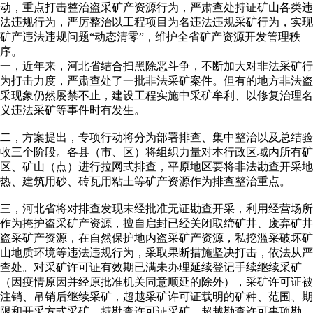
动，重点打击整治盗采矿产资源行为，严肃查处持证矿山各类违
法违规行为，严厉整治以工程项目为名违法违规采矿行为，实现
矿产违法违规问题“动态清零”，维护全省矿产资源开发管理秩
序。
一，近年来，河北省结合扫黑除恶斗争，不断加大对非法采矿行
为打击力度，严肃查处了一批非法采矿案件。但有的地方非法盗
采现象仍然屡禁不止，建设工程实施中采矿牟利、以修复治理名
义违法采矿等事件时有发生。
二，方案提出，专项行动将分为部署排查、集中整治以及总结验
收三个阶段。各县（市、区）将组织力量对本行政区域内所有矿
区、矿山（点）进行拉网式排查，平原地区要将非法勘查开采地
热、建筑用砂、砖瓦用粘土等矿产资源作为排查整治重点。
三，河北省将对排查发现未经批准无证勘查开采，利用经营场所
作为掩护盗采矿产资源，擅自启封已经关闭取缔矿井、废弃矿井
盗采矿产资源，在自然保护地内盗采矿产资源，私挖滥采破坏矿
山地质环境等违法违规行为，采取果断措施坚决打击，依法从严
查处。对采矿许可证有效期已满未办理延续登记手续继续采矿
（因疫情原因并经原批准机关同意顺延的除外），采矿许可证被
注销、吊销后继续采矿，超越采矿许可证载明的矿种、范围、期
限和开采方式采矿，持勘查许可证采矿，超越勘查许可事项勘