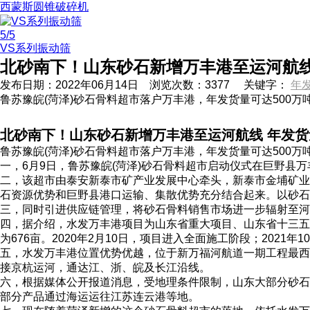
西蒙斯圆锥破碎机
5
/5
VS系列振动筛
北砂南下！山东砂石新增万丰港至运河航线
发布日期：
2022年06月14日
浏览次数：
3377
关键字：
年
鲁苏豫皖(菏泽)砂石骨料超市落户万丰港，年发货量可达500
北砂南下！山东砂石新增万丰港至运河航线 年发货
鲁苏豫皖(菏泽)砂石骨料超市落户万丰港，年发货量可达500
一，6月9日，鲁苏豫皖(菏泽)砂石骨料超市启动仪式在巨野县
二，该超市由泰安新泰市矿产业发展中心牵头，新泰市金埔矿业
石资源优势和巨野县港口运输、集散优势充分结合起来。以砂石
三，同时引进供应链管理，将砂石骨料销售市场进一步辐射至河
四，据介绍，水发万丰港项目为山东省重大项目、山东省十三五期
为676亩。2020年2月10日，项目进入全面施工阶段；2021
五，水发万丰港位置优势优越，位于新万福河航道一期工程最西端
接京杭运河，通达江、浙、皖及长江沿线。
六，根据媒体公开报道消息，受地理条件限制，山东大部分砂石
部分产品通过海运运往江苏连云港等地。