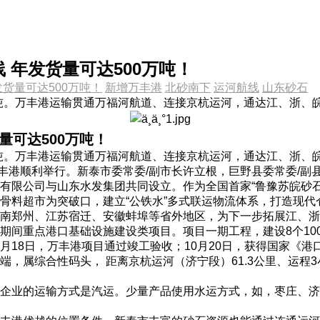
 年发货量可达500万吨！
发货量可达500万吨！
新增万丰港
北砂南下
运河航线
山东砂石
万吨。万丰港运输贯通万福河航道、连接京杭运河，通达江、浙、
量可达500万吨！
万吨。万丰港运输贯通万福河航道、连接京杭运河，通达江、浙、
万丰港顺利举行。新泰市委常委/副市长许立根，巨野县委常委/副
有限公司与山东水发集团共同设立。作为全国首家“鲁豫苏皖砂石
骨料超市为突破口，建立“公铁水”多式联运物流体系，打造现代
南郑州、江苏宿迁、安徽蚌埠等省外地区，为下一步拓展江、浙
间重点港口基础设施建设类项目。项目一期工程，建设8个1000
年10月18日，万丰港项目通过竣工验收；10月20日，获得国家《
，属综合性码头， 距离京杭运河（济宁段）61.3公里、运程
企业的运输方式是汽运。少量产品使用水运方式，如，枣庄、济