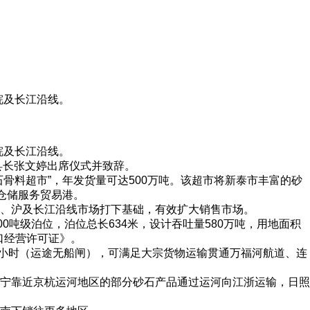
皖及长江沿线。
皖及长江沿线。
县长张文婷出席仪式并致辞。
骨料超市”，年发货量可达500万吨。该超市将新泰市丰富的砂
仓储服务贸易港。
、沪及长江沿线市场打下基础，有效扩大销售市场。
吨级泊位，泊位总长634米，设计吞吐量580万吨，用地面积
港口经营许可证》。
3小时（运途无船闸），可满足大宗货物运输贯通万福河航道、连
宁靠近京杭运河地区的部分砂石产品通过运河向江浙运输，日照