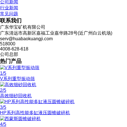
公司新闻
行业新闻
常见问题
联系我们
广东华宝矿机有限公司
广东清远市高新区嘉福工业嘉华路28号(近广州白云机场)
serv@huabaokuangji.com
518000
4008-628-618
公司总部
热门产品
1
/5
V系列重型振动筛
2
/5
高效细砂回收机
3
/5
HP系列高性能多缸液压圆锥破碎机
4
/5