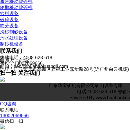
履带移动破碎机
轮胎移动破碎机
给料设备
破碎设备
筛分设备
洗砂制砂设备
污水处理设备
制砂机设备
联系我们
热线电话：4008-628-618
联系人：市场部
手机：13002069666
邮箱：serv@huabaokuangji.com
地址：广东清远市高新区嘉福工业嘉华路28号(近广州白云机场)
扫一扫 关注我们
广东华宝矿机有限公司矿山设备专家，,专
电话:4008-628-618 
Powered By www.huabaoku
QQ咨询
联系电话
13002069666
微信扫一扫