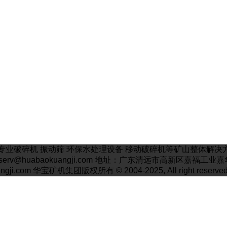
业破碎机 振动筛 环保水处理设备 移动破碎机等矿山整体解决方案厂
邮箱: serv@huabaokuangji.com 地址：广东清远市高新区嘉福
angji.com 华宝矿机集团版权所有 © 2004-2025, All right reserved