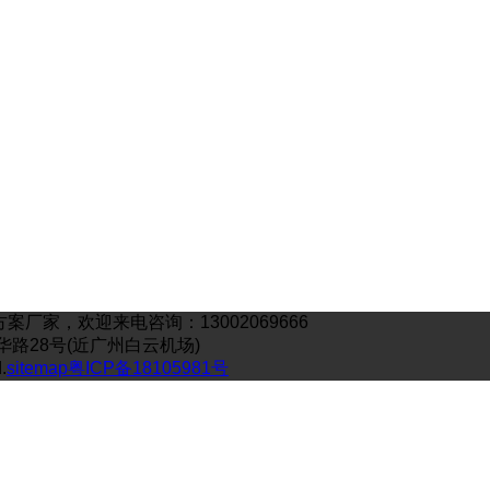
家，欢迎来电咨询：13002069666
工业嘉华路28号(近广州白云机场)
.
sitemap
粤ICP备18105981号