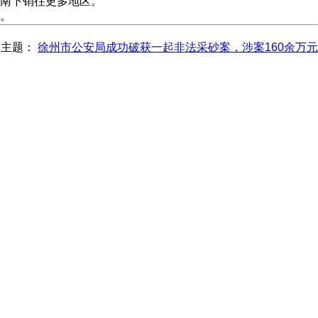
南下销往更多地区。
。
一主题：
徐州市公安局成功破获一起非法采砂案，涉案160余万元