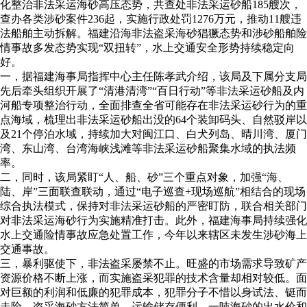
化整治非法采运海砂高压态势，共查处非法采运砂船185艘次，
查办各类涉砂案件236起，实施行政处罚1276万元，推动11艘违
法船舶主动拆解。福建沿海非法盗采海砂猖獗态势和涉砂船舶险
情事故多发态势实现“双扭转”，水上交通安全形势持续稳定向
好。
一，据福建海事局指挥中心主任陈孝武介绍，该局及下属分支局
先后牵头组织开展了“清港清湾”“百日行动”等非法采运砂船及内
河船专项整治行动，全面排查全省可能存在非法采运砂行为的重
点海域，梳理出非法采运砂船出没的64个装卸码头、自然驳岸以
及21个停泊水域，持续加大对闽江口、白犬列岛、晴川湾、厦门
湾、东山湾、台湾海峡浅滩等非法采运砂船聚集水域的执法频
率。
二，同时，该局紧盯“人、船、砂”三个重点对象，加强“海、
陆、岸”三面联查联动，通过“电子巡查+现场巡航”相结合的现场
综合执法模式，保持对非法采运砂船的严密盯防，联合相关部门
对非法采运海砂行为实施精准打击。此外，福建海事局持续强化
水上交通险情事故应急处置工作，今年以来辖区未发生涉砂海上
交通事故。
三，暴利驱使下，非法盗采屡禁不止。旺盛的市场需求导致矿产
资源价格不断上涨，而实施盗采犯罪的技术含量却相对较低。面
对巨额的利润和低廉的犯罪成本，犯罪分子不惜以身试法、铤而
走险。盗采海砂方法简单，运输储存便利，一吨海砂的出水价和