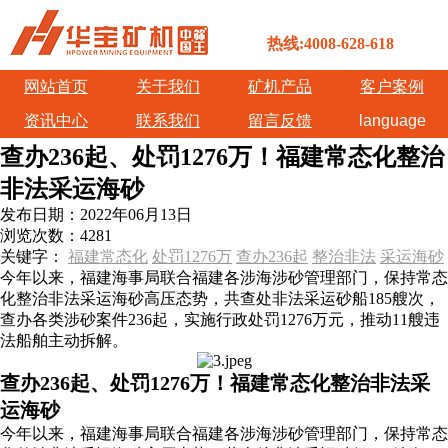
热线:4008-628-618
网站首页
关于我们
矿机产品
客户案例
资讯中心
联系我们
留言反馈
language
查办236起、处罚1276万！福建常态化整治
非法采运海砂
发布日期：
2022年06月13日
浏览次数：
4281
关键字：
福建常态化
处罚1276万
查办236起
整治非法
采运海砂
今年以来，福建海事局联合福建各涉海涉砂管理部门，保持常态
化整治非法采运海砂高压态势，共查处非法采运砂船185艘次，
查办各类涉砂案件236起，实施行政处罚1276万元，推动11艘违
法船舶主动拆解。
查办236起、处罚1276万！福建常态化整治非法采
运海砂
今年以来，福建海事局联合福建各涉海涉砂管理部门，保持常态