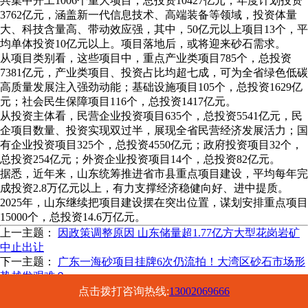
共集中开工1006个重大项目，总投资10427亿元，年度计划投资
3762亿元，涵盖新一代信息技术、高端装备等领域，投资体量
大、科技含量高、带动效应强，其中，50亿元以上项目13个，平
均单体投资10亿元以上。项目落地后，或将迎来砂石需求。
从项目类别看，这些项目中，重点产业类项目785个，总投资
7381亿元，产业类项目、投资占比均超七成，可为全省绿色低碳
高质量发展注入强劲动能；基础设施项目105个，总投资1629亿
元；社会民生保障项目116个，总投资1417亿元。
从投资主体看，民营企业投资项目635个，总投资5541亿元，民
企项目数量、投资实现双过半，展现全省民营经济发展活力；国
有企业投资项目325个，总投资4550亿元；政府投资项目32个，
总投资254亿元；外资企业投资项目14个，总投资82亿元。
据悉，近年来，山东统筹推进省市县重点项目建设，平均每年完
成投资2.8万亿元以上，有力支撑经济稳健向好、进中提质。
2025年，山东继续把项目建设摆在突出位置，谋划安排重点项目
15000个，总投资14.6万亿元。
上一主题：
因政策调整原因 山东储量超1.77亿方大型花岗岩矿
中止出让
下一主题：
广东一海砂项目挂牌6次仍流拍！大湾区砂石市场形
势越发艰难？
点击拨打咨询热线:
13002069666