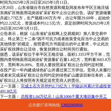
时间为2025年2月26日至2025年3月11日。
2月20日，山东省烟台市自然资源和规划局发布牟平区王格庄镇
东南矿区饰面用花岗岩矿采矿权中止出让的公告。该矿资源储量
共超1.77亿方，生产规模100万方/年，出让年限29.69年，起始价
约22.22亿元，资源成本约12.5元/方。原定挂牌时间为2025年2月
26日至2025年3月11日。
公告表示，根据《山东省矿业权网上交易规则》第八章交易中
止、终止第三十二条“因不可抗力或者政策变化应当中止交易的
其他情形”的规定，按照委托方书面提出的中止要求，中止此次
采矿权挂牌出让活动，恢复挂牌出让时间另行通知。
据悉，该采矿权位于牟平区王格庄镇，面积1.3353平方千米，范
围内查明饰面用花岗岩矿资源量矿石量1.4亿方，荒料量3665.8万
方，荒料率26.09%。竞得人要按照采矿权出让合同约定时限、
在投产后一年内建成绿色矿山并通过第三方评估。竞得人未履行
或者未完成采矿权出让合同约定的绿色矿山建设目标任务的，采
矿权出让人将按照有关规定追究竞得人的责任。
上一主题：
完成土石方开挖约2.73亿方！平陆运河累计完成投资
491.8亿元
下一主题：
总投资1.04万亿元！山东1006个重大项目集中开工
点击拨打咨询热线:
13002069666