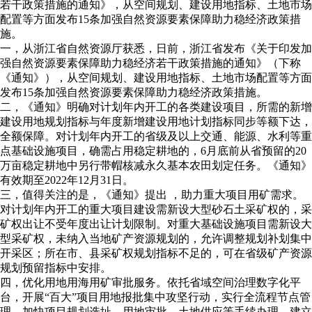
若干政策措施的通知》，从空间规划、建设用地指标、土地市场
配置等方面发布15条加强自然资源要素保障助力稳经济政策措
施。
一，从浙江省自然资源厅获悉，日前，浙江省发布《关于印发加
强自然资源要素保障助力稳经济若干政策措施的通知》（下称
《通知》），从空间规划、建设用地指标、土地市场配置等方面
发布15条加强自然资源要素保障助力稳经济政策措施。
二，《通知》明确对计划年内开工的各类建设项目，所需的新增
建设用地规划指标与年度新增建设用地计划指标同步等额下达，
全额保障。对计划年内开工的省级及以上交通、能源、水利等重
点基础设施项目，确需占用稳定耕地的，6月底前从省预留的20
万亩稳定耕地中另行带帽核减永久基本农田划定任务。《通知》
有效期至2022年12月31日。
三，值得关注的是，《通知》提出 ，助力重大项目用矿需求。
对计划年内开工的重大项目建设需新设大型砂石土采矿权的，采
矿权出让不受年度出让计划限制。对重大基础设施项目需新设大
型采矿权，未纳入当地矿产资源规划的，允许调整规划补划集中
开采区；所在市、县采矿权规划指标不足的，可在省级矿产资源
规划预留指标中安排。
四，优化用地用海用矿审批服务。依托省域空间治理数字化平
台，开展“百大”项目用地报批集中攻坚行动，实行全流程节点管
理，加快项目规划选址、用地审批、土地供应等手续办理。建立