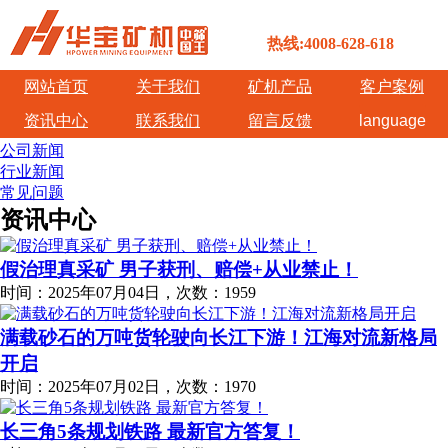
热线:4008-628-618
网站首页
关于我们
矿机产品
客户案例
资讯中心
联系我们
留言反馈
language
公司新闻
行业新闻
常见问题
资讯中心
假治理真采矿 男子获刑、赔偿+从业禁止！
时间：2025年07月04日，次数：1959
满载砂石的万吨货轮驶向长江下游！江海对流新格局
开启
时间：2025年07月02日，次数：1970
长三角5条规划铁路 最新官方答复！