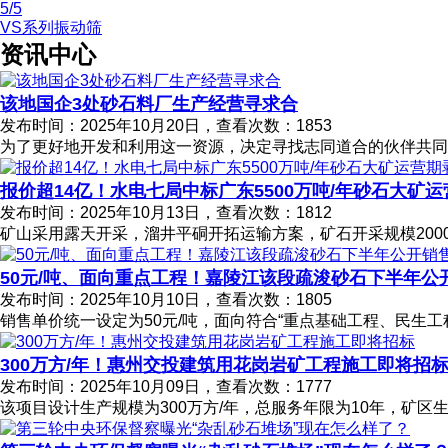
5
/5
VS系列振动筛
资讯中心
该地国企3处砂石料厂生产经营寻求合
发布时间：2025年10月20日，查看次数：1853
为了更好地开发和利用这一资源，决定寻找志同道合的伙伴共同
报价超14亿！水电七局中标广东5500万吨/年砂石大矿
发布时间：2025年10月13日，查看次数：1812
矿山采用露天开采，溜井平硐开拓运输方案，矿石开采规模2000万
50元/吨、面向重点工程！嘉陵江该段疏浚砂石下半年公
发布时间：2025年10月10日，查看次数：1805
销售单价统一设定为50元/吨，面向符合“重点基础工程、民生
300万方/年！惠州交投建筑用花岗岩矿工程施工即将招
发布时间：2025年10月09日，查看次数：1777
该项目设计生产规模为300万方/年，总服务年限为10年，矿区生