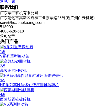
常见问题
联系我们
广东华宝矿机有限公司
广东清远市高新区嘉福工业嘉华路28号(近广州白云机场)
serv@huabaokuangji.com
518000
4008-628-618
公司总部
热门产品
1
/5
V系列重型振动筛
2
/5
高效细砂回收机
3
/5
HP系列高性能多缸液压圆锥破碎机
4
/5
西蒙斯圆锥破碎机