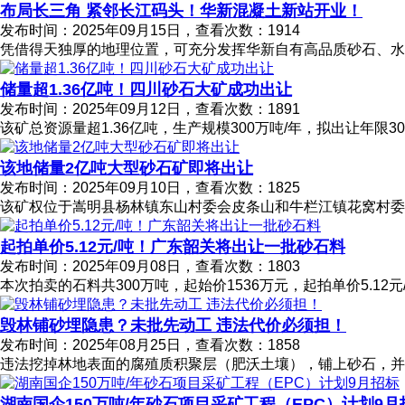
布局长三角 紧邻长江码头！华新混凝土新站开业！
发布时间：2025年09月15日，查看次数：1914
凭借得天独厚的地理位置，可充分发挥华新自有高品质砂石、水
储量超1.36亿吨！四川砂石大矿成功出让
发布时间：2025年09月12日，查看次数：1891
该矿总资源量超1.36亿吨，生产规模300万吨/年，拟出让年限30
该地储量2亿吨大型砂石矿即将出让
发布时间：2025年09月10日，查看次数：1825
该矿权位于嵩明县杨林镇东山村委会皮条山和牛栏江镇花窝村委会
起拍单价5.12元/吨！广东韶关将出让一批砂石料
发布时间：2025年09月08日，查看次数：1803
本次拍卖的石料共300万吨，起始价1536万元，起拍单价5.12元
毁林铺砂埋隐患？未批先动工 违法代价必须担！
发布时间：2025年08月25日，查看次数：1858
违法挖掉林地表面的腐殖质积聚层（肥沃土壤），铺上砂石，并
湖南国企150万吨/年砂石项目采矿工程（EPC）计划9月