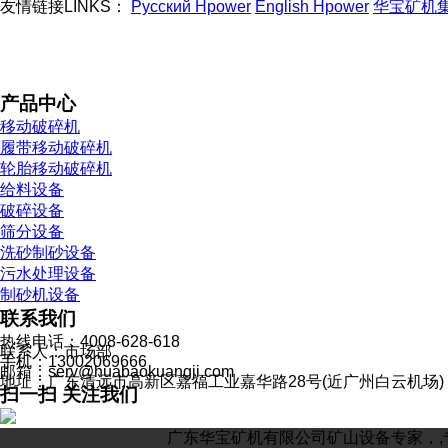
友情链接LINKS：
Русский Hpower
English Hpower
华宝矿机
产品中心
移动破碎机
履带移动破碎机
轮胎移动破碎机
给料设备
破碎设备
筛分设备
洗砂制砂设备
污水处理设备
制砂机设备
联系我们
热线电话：4008-628-618
联系人：市场部
手机：13002069666
邮箱：serv@huabaokuangji.com
地址：广东清远市高新区嘉福工业嘉华路28号(近广州白云机场)
扫一扫 关注我们
广东华宝矿机有限公司矿山设备专家，,专