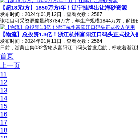
【超18元/方】1850万方/年！辽宁挂牌出让海砂资源
发布时间：2024年01月12日，查看次数：2587
该项目可采资源储量约3784万方，年生产规模1844万方，起始价超
【物流】总投资1.3亿！浙江杭州富阳江口码头正式投入
发布时间：2024年01月11日，查看次数：2564
日前，浙萧山集032货轮从富阳江口码头首发启航，标志着浙江
首页
上一页
11
12
13
14
15
16
17
18