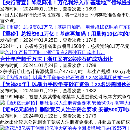
【央行官宣】降息降准！万亿利好入市 基建地产领域提
发布时间：2024年01月26日，查看次数：1899
中国人民银行行长潘功胜宣布，将于2月5日下调存款准备金率0.
百分点。
【重磅】总投资8.1万亿！基建再加码！用量超10亿吨
发布时间：2024年01月25日，查看次数：1748
2024年，广东省将安排省重点项目1508个，总投资约8.1万亿
合计年产超千万吨！浙江又有2宗砂石矿成功出让
发布时间：2024年01月24日，查看次数：1798
2宗砂石矿山合计资源储量年产4770万吨，年生产规模1025万吨
【为祸20年】以暴力手段争夺砂石资源！22名涉黑团伙被
发布时间：2024年01月23日，查看次数：1832
自1999年起，被告人魏某带领缪某等人通过聚众斗殴等方式
【近6亿元起拍】删除竞买人注册资金要求 安徽500万吨
发布时间：2024年01月22日，查看次数：1779
此次出让较原公告删除了竞买人注册资金要求，并延后了采矿权