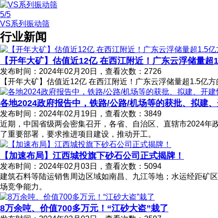
5
/5
VS系列振动筛
行业新闻
【开年大矿】估值近12亿 在西江附近！广东云浮储量超1
发布时间：2024年02月20日，查看次数：2726
【开年大矿】估值近12亿 在西江附近！广东云浮储量超1.5亿
各地2024政府报告中，铁路/公路/机场等的获批、拟建
发布时间：2024年02月19日，查看次数：3849
近期，中国省级两会密集召开，各省、自治区、直辖市2024年
了重要部署，要求推进项目建设，推动开工。
【加速布局】江西城投旗下砂石公司正式揭牌！
发布时间：2024年02月03日，查看次数：5094
建筑石料等陆运销售周边区域如南昌、九江等地；水运经距矿区
场竞争能力。
8万余吨、价值700多万元！“江砂大盗”栽了