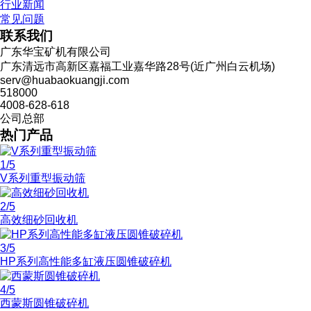
行业新闻
常见问题
联系我们
广东华宝矿机有限公司
广东清远市高新区嘉福工业嘉华路28号(近广州白云机场)
serv@huabaokuangji.com
518000
4008-628-618
公司总部
热门产品
1
/5
V系列重型振动筛
2
/5
高效细砂回收机
3
/5
HP系列高性能多缸液压圆锥破碎机
4
/5
西蒙斯圆锥破碎机