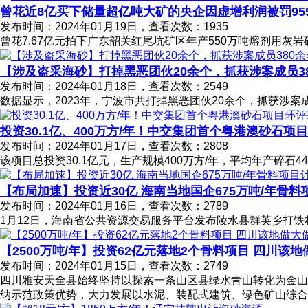
曾花近8亿买下储量超亿吨大矿的央企因虚增利润被罚95
发布时间：2024年01月19日，查看次数：1935
曾花7.67亿元拍下广东韶关红尾坑矿区年产550万吨熔剂用灰
【涉及盗采海砂】打掉黑恶团伙20余个，抓获涉案成员380余
发布时间：2024年01月18日，查看次数：2549
数据显示，2023年，宁波市共打掉黑恶团伙20余个，抓获涉案
投资30.1亿、400万方/年！中交集团首个粤港澳砂石项
发布时间：2024年01月17日，查看次数：2808
该项目总投资30.1亿元，生产规模400万方/年，平均年产碎石448
【布局加速】投资近30亿 海南当地国企675万吨/年骨
发布时间：2024年01月16日，查看次数：2789
1月12日，海南省公共资源交易服务平台发布陵水县群英乡打
【2500万吨/年】投资62亿元落地2个骨料项目 四川该
发布时间：2024年01月15日，查看次数：2749
四川雅安天全县始终坚持以探索一条山区县绿水青山转化为金山
纳示范政策优势，大力发展以水泥、装配式建筑、绿色矿山综合