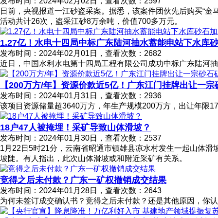
发布时间：2024年02月02日，查看次数：2597
日前，央视报道一江砂盗采案。据悉，该案件团伙先后购买“金马5
活动共计26次，盗采江砂8万余吨，价值700多万元。
1.27亿！水电十四局中标广东陆河抽水蓄能电站下水库
发布时间：2024年02月01日，查看次数：2682
近日，中国水利水电第十四局工程有限公司成功中标广东陆河抽水
【200万方/年】资源价款近5亿！广东江门挂牌出让一宗
发布时间：2024年01月31日，查看次数：2936
该项目资源储量超3640万方，年生产规模200万方，出让年限17
18户47人被掩埋！采矿导致山体滑坡？
发布时间：2024年01月30日，查看次数：2537
1月22日5时21分，云南省昭通市镇雄县凉水村发生一起山体
坡陡。有人指出，此次山体滑坡或和附近采矿有关系。
竞得之后未付款？广东一矿权撤销成交结果
发布时间：2024年01月28日，查看次数：2643
为何未签订成交确认书？竞得之后未付款？还是其他原因，你认