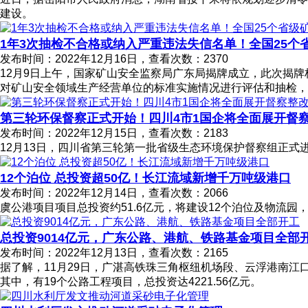
建设。
1年3次抽检不合格或纳入严重违法失信名单！全国25个
发布时间：2022年12月16日，查看次数：2370
12月9日上午，国家矿山安全监察局广东局揭牌成立，此次揭
对矿山安全领域生产经营单位的标准实施情况进行评估和抽检，
第三轮环保督察正式开始！四川4市1国企将全面展开督
发布时间：2022年12月15日，查看次数：2183
12月13日，四川省第三轮第一批省级生态环境保护督察组正
12个泊位 总投资超50亿！长江流域新增千万吨级港口
发布时间：2022年12月14日，查看次数：2066
虞公港项目项目总投资约51.6亿元，将建设12个泊位及物流园
总投资9014亿元，广东公路、港航、铁路基金项目全部
发布时间：2022年12月13日，查看次数：2165
据了解，11月29日，广湛高铁珠三角枢纽机场段、云浮港南江
其中，有19个公路工程项目，总投资达4221.56亿元。