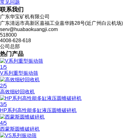
常见问题
联系我们
广东华宝矿机有限公司
广东清远市高新区嘉福工业嘉华路28号(近广州白云机场)
serv@huabaokuangji.com
518000
4008-628-618
公司总部
热门产品
1
/5
V系列重型振动筛
2
/5
高效细砂回收机
3
/5
HP系列高性能多缸液压圆锥破碎机
4
/5
西蒙斯圆锥破碎机