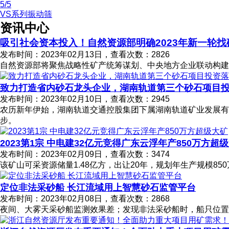
5
/5
VS系列振动筛
资讯中心
吸引社会资本投入！自然资源部明确2023年新一轮
发布时间：2023年02月13日，查看次数：2826
自然资源部将聚焦战略性矿产统筹谋划、中央地方企业联动构建
致力打造省内砂石龙头企业，湖南轨道第三个砂石项目
发布时间：2023年02月10日，查看次数：2945
农历新年伊始，湖南轨道交通控股集团下属湖南轨道矿业发展
步。
2023第1宗 中电建32亿元竞得广东云浮年产850万方超
发布时间：2023年02月09日，查看次数：3474
该矿山可采资源储量1.48亿方，出让20年，规划年生产规模85
定位非法采砂船 长江流域用上智慧砂石监管平台
发布时间：2023年02月08日，查看次数：2868
夜间、大雾天采砂船监测效果差；发现非法采砂船时，船只位置