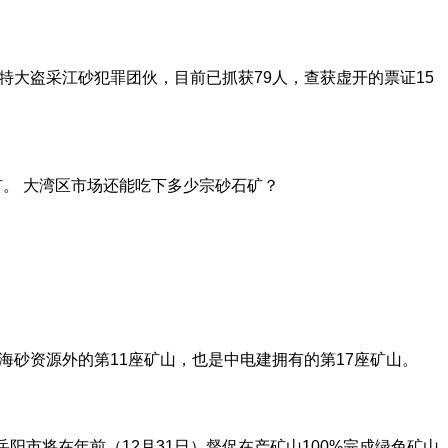
一特大盗采江砂犯罪团伙，目前已抓获79人，查获虚开的票证15
矿。 大湾区市场还能吃下多少宗砂石矿？
除海砂资源外的第11座矿山，也是中电建拥有的第17座矿山。
阳市将在年前（12月31日）督促在产矿山100%完成绿色矿山