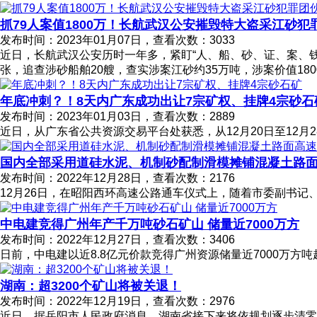
抓79人案值1800万！长航武汉公安摧毁特大盗采江砂犯
发布时间：2023年01月07日，查看次数：3033
近日，长航武汉公安历时一年多，紧盯“人、船、砂、证、案、钱
张，追查涉砂船舶20艘，查实涉案江砂约35万吨，涉案价值180
年底冲刺？！8天内广东成功出让7宗矿权、挂牌4宗砂石
发布时间：2023年01月03日，查看次数：2889
近日，从广东省公共资源交易平台处获悉，从12月20日至12月
国内全部采用道硅水泥、机制砂配制滑模摊铺混凝土路
发布时间：2022年12月28日，查看次数：2176
12月26日，在昭阳西环高速公路通车仪式上，随着市委副书记
中电建竞得广州年产千万吨砂石矿山 储量近7000万方
发布时间：2022年12月27日，查看次数：3406
日前，中电建以近8.8亿元价款竞得广州资源储量近7000万方
湖南：超3200个矿山将被关退！
发布时间：2022年12月19日，查看次数：2976
近日，据岳阳市人民政府消息，湖南省接下来将依规划逐步清零0.