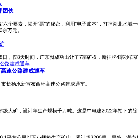
罪团伙
”六个要素，揭开“票”的秘密，利用“电子账本”，打掉湖北水域
0余万元。
矿
28日，仅8天时间，广东就成功出让了7宗矿权，新挂牌4宗砂石
面高速公路建成通车
、市长杨承新宣布西环高速公路建成通车。
吨超级大矿，设计年生产规模千万吨。这是中电建2022年拍下的
1平方公里以下小规模生产矿山，累计超3200座。另外，湖南岳