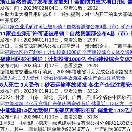
浙江自然资源厅发布重要通知！全面助力重大项目用矿
发布时间：2023年02月04日，查看次数：2902
在助力重大项目用矿需求上，通知提到，对年内开工的重大基础
中开采区.
11家企业采矿许可证被吊销！自然资源部公布4县（市
发布时间：2023年01月13日，查看次数：2967
近日，自然资源部网站公布山西平定县、贵州织金县、广西平果
福建地区砂石利好！计划投资1000亿 全面建设综合立体
发布时间：2023年01月12日，查看次数：2928
据福建省交通运输厅消息，2023年福建省计划完成公路水路投
8人死亡 3人受伤！砂石运输事故频发 各生产企业注意安
发布时间：2023年01月11日，查看次数：3312
2022年甘肃、山东、湖北、贵州、广西、四川6个省份中因砂
中能建超14亿元竞得广东肇庆两宗砂石矿 储量近1.13亿
发布时间：2023年01月10日，查看次数：3108
1月6日，中能建（德庆）绿色建材科技有限公司分别以11.83亿元
万方。其中，回龙镇矿区储量为9234.9万方、年产能为380