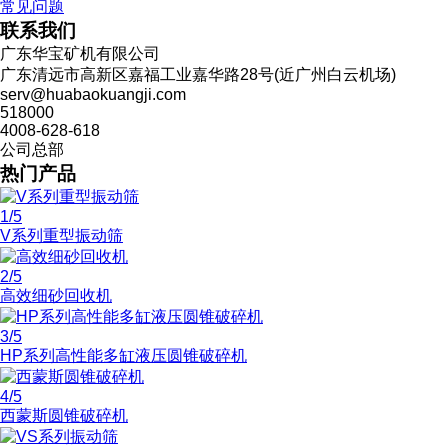
常见问题
联系我们
广东华宝矿机有限公司
广东清远市高新区嘉福工业嘉华路28号(近广州白云机场)
serv@huabaokuangji.com
518000
4008-628-618
公司总部
热门产品
1
/5
V系列重型振动筛
2
/5
高效细砂回收机
3
/5
HP系列高性能多缸液压圆锥破碎机
4
/5
西蒙斯圆锥破碎机