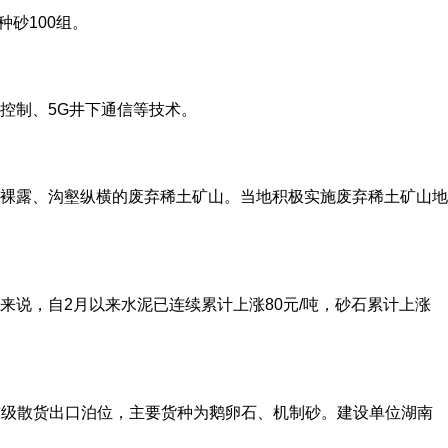
砂100组。
控制、5G井下通信等技术。
裸露、沟壑纵横的废弃稀土矿山。当地积极实施废弃稀土矿山地
说，自2月以来水泥已连续累计上涨80元/吨，砂石累计上涨
万吨级散货出口泊位，主要货种为鹅卵石、机制砂。建设单位湖南