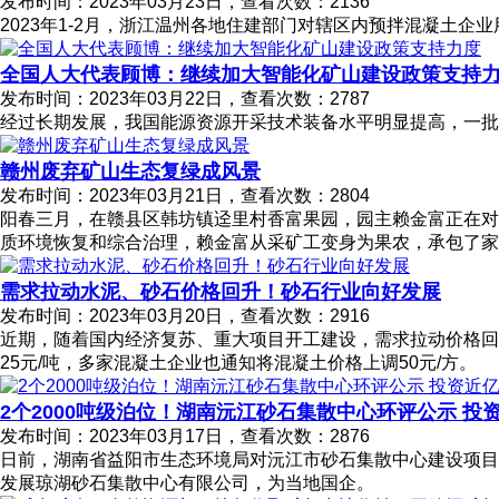
发布时间：2023年03月23日，查看次数：2136
2023年1-2月，浙江温州各地住建部门对辖区内预拌混凝土企
全国人大代表顾博：继续加大智能化矿山建设政策支持
发布时间：2023年03月22日，查看次数：2787
经过长期发展，我国能源资源开采技术装备水平明显提高，一批
赣州废弃矿山生态复绿成风景
发布时间：2023年03月21日，查看次数：2804
阳春三月，在赣县区韩坊镇迳里村香富果园，园主赖金富正在对
质环境恢复和综合治理，赖金富从采矿工变身为果农，承包了家
需求拉动水泥、砂石价格回升！砂石行业向好发展
发布时间：2023年03月20日，查看次数：2916
近期，随着国内经济复苏、重大项目开工建设，需求拉动价格回
25元/吨，多家混凝土企业也通知将混凝土价格上调50元/方。
2个2000吨级泊位！湖南沅江砂石集散中心环评公示 投
发布时间：2023年03月17日，查看次数：2876
日前，湖南省益阳市生态环境局对沅江市砂石集散中心建设项目环
发展琼湖砂石集散中心有限公司，为当地国企。