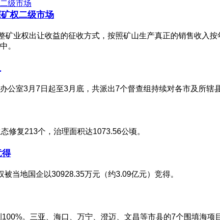
探矿权二级市场
调整矿业权出让收益的征收方式，按照矿山生产真正的销售收入
中。
组
办公室3月7日起至3月底，共派出7个督查组持续对各市及所辖
复213个，治理面积达1073.56公顷。
竞得
地国企以30928.35万元（约3.09亿元）竞得。
到100%。三亚、海口、万宁、澄迈、文昌等市县的7个围填海