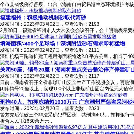
个市县省级例行督察。出台《海南自由贸易港生态环境保护考
福建福州：积极推动机制砂取代河砂
发布时间：2023年03月02日，查看次数：2193
2月28日，福建省福州市人大常委会会议召开，会上明确表示
填海面积≈400个足球场！深圳附近砂石需求即将猛增
发布时间：2023年02月27日，查看次数：2111
深圳机场三跑道扩建工程用海面积将达2.8 平方公里，相当于4
关闭50座、销号20座！湖南将重点突击整治停产停建矿
发布时间：2023年02月22日，查看次数：2117
日前，湖南省召开全省非煤矿山安全生产工作视频会议，明确湖
闭库销号20座以上，实现100个以上非煤矿山固定岗位无人值守
刑拘40人、扣押冻结超1630万元 广东潮州严惩盗采河砂
发布时间：2023年02月20日，查看次数：2323
警方先后侦破三个非法采矿犯罪团伙，共刑拘40人，扣押银行卡
折合人民币1630余万元，