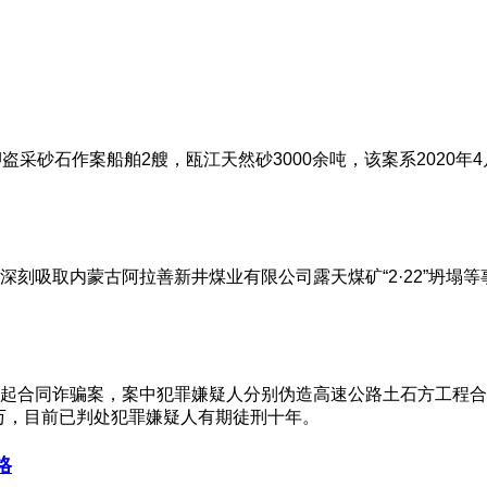
盗采砂石作案船舶2艘，瓯江天然砂3000余吨，该案系2020
刻吸取内蒙古阿拉善新井煤业有限公司露天煤矿“2·22”坍塌
起合同诈骗案，案中犯罪嫌疑人分别伪造高速公路土石方工程合
5万，目前已判处犯罪嫌疑人有期徒刑十年。
格