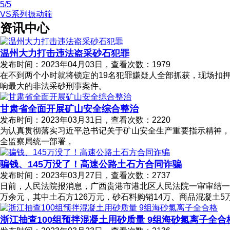
5
/5
VS系列振动筛
资讯中心
温州大力打击违法盗采砂石犯罪
发布时间：2023年04月03日，查看次数：1979
在不到两个小时就将锁定的19名犯罪嫌疑人全部抓获，现场扣押
响最大的非法采砂刑事案件。
甘肃省全面开展矿山安全综合整治
发布时间：2023年03月31日，查看次数：2220
为认真贯彻落实习近平总书记关于矿山安全生产重要指示精神，深
全监察局统一部署，
骗钱、145万没了！高速公路土石方合同诈骗
发布时间：2023年03月27日，查看次数：2737
日前，人民法院报消息，广西贵港市港北区人民法院一审审结一
万余元，其中土石方126万元，砂石料购销14万、商品混凝土
浙江抽查100组预拌混凝土用砂质量 9组海砂氯离子全合