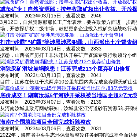
减负矿企！自然资源部：按年收取矿权出让收益、开放
发布时间：2023年03月15日，查看次数：2946
3月12日，自然资源部部长王广华表示，要在政策方面进一步
场，开放探矿权二级市场，鼓励更多企业投入找矿突破战略行动
打击“砂霸”“矿霸”等涉黑涉恶犯罪，山西派出七个督查
发布时间：2023年03月14日，查看次数：2833
据悉，山西省严厉打击非法违法开采矿产资源专项行动领导小组
消除采矿滑坡崩塌隐患！江苏完成213个废弃矿山修复
发布时间：2023年03月13日，查看次数：2041
目前，江苏在长江干流两岸10公里范围内共完成废弃露天矿山生态修
底价成交！湖南汝城5年河砂开采权被当地国企超3亿元
发布时间：2023年03月07日，查看次数：2139
从河南汝城县政府网站获知，汝城县沤江河道砂石资源5年开采权被当
海南7个围填海项目全部完成拆除整改
发布时间：2023年03月06日，查看次数：2031
2022年，海南省中央生态环保督察整改任务到期完成率全面达