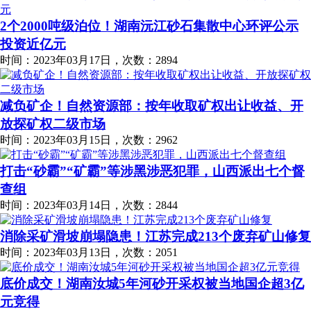
2个2000吨级泊位！湖南沅江砂石集散中心环评公示
投资近亿元
时间：2023年03月17日，次数：2894
减负矿企！自然资源部：按年收取矿权出让收益、开
放探矿权二级市场
时间：2023年03月15日，次数：2962
打击“砂霸”“矿霸”等涉黑涉恶犯罪，山西派出七个督
查组
时间：2023年03月14日，次数：2844
消除采矿滑坡崩塌隐患！江苏完成213个废弃矿山修复
时间：2023年03月13日，次数：2051
底价成交！湖南汝城5年河砂开采权被当地国企超3亿
元竞得