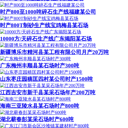
时产800至1000吨碎石生产线福建某公司
时产800T制砂生产线宝鸡梅县某石场
10000方/天碎石生产线广东揭阳某石场
新疆博乐市精河县某工程有限公司月产20万吨
广东梅州丰顺县某石场时产300吨
山东枣庄园稹匡四村某公司时产1500吨
江西吉安市新干县某采石场年产200万吨
海南三亚陵水县某石场时产800吨
湖北蕲春彭某采石场时产600吨