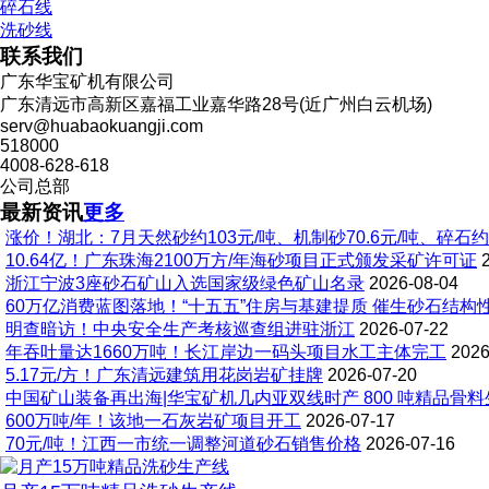
碎石线
洗砂线
联系我们
广东华宝矿机有限公司
广东清远市高新区嘉福工业嘉华路28号(近广州白云机场)
serv@huabaokuangji.com
518000
4008-628-618
公司总部
最新资讯
更多
涨价！湖北：7月天然砂约103元/吨、机制砂70.6元/吨、碎石约
10.64亿！广东珠海2100万方/年海砂项目正式颁发采矿许可证
浙江宁波3座砂石矿山入选国家级绿色矿山名录
2026-08-04
60万亿消费蓝图落地！“十五五”住房与基建提质 催生砂石结构
明查暗访！中央安全生产考核巡查组进驻浙江
2026-07-22
年吞吐量达1660万吨！长江岸边一码头项目水工主体完工
2026
5.17元/方！广东清远建筑用花岗岩矿挂牌
2026-07-20
中国矿山装备再出海|华宝矿机几内亚双线时产 800 吨精品骨
600万吨/年！该地一石灰岩矿项目开工
2026-07-17
70元/吨！江西一市统一调整河道砂石销售价格
2026-07-16