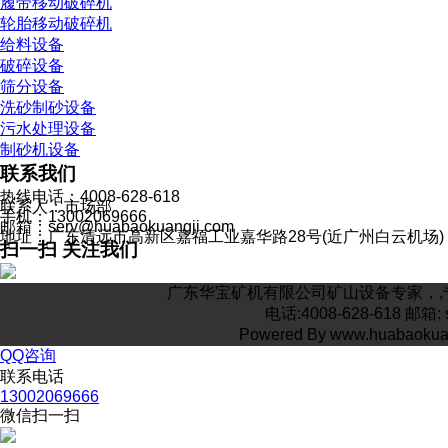
履带移动破碎机
轮胎移动破碎机
给料设备
破碎设备
筛分设备
洗砂制砂设备
污水处理设备
制砂机设备
联系我们
热线电话：4008-628-618
联系人：市场部
手机：13002069666
邮箱：serv@huabaokuangji.com
地址：广东清远市高新区嘉福工业嘉华路28号(近广州白云机场)
扫一扫 关注我们
广东华宝矿机有限公司矿山设备专家，,专
电话:4008-628-618 
Powered By www.huabaoku
QQ咨询
联系电话
13002069666
微信扫一扫