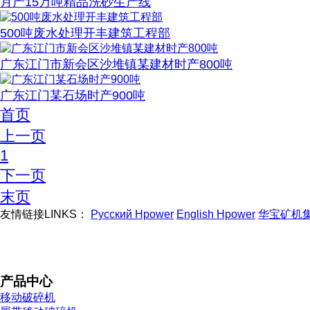
月产15万吨精品洗砂生产线
500吨废水处理开丰建筑工程部
广东江门市新会区沙堆镇某建材时产800吨
广东江门某石场时产900吨
首页
上一页
1
下一页
末页
友情链接LINKS：
Русский Hpower
English Hpower
华宝矿机
产品中心
移动破碎机