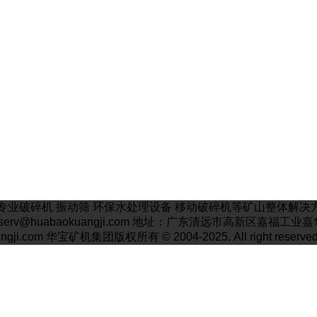
业破碎机 振动筛 环保水处理设备 移动破碎机等矿山整体解决方案厂
邮箱: serv@huabaokuangji.com 地址：广东清远市高新区嘉福
angji.com 华宝矿机集团版权所有 © 2004-2025, All right reserved