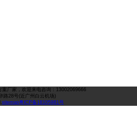
家，欢迎来电咨询：13002069666
工业嘉华路28号(近广州白云机场)
.
sitemap
粤ICP备18105981号