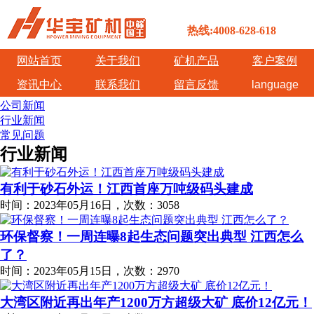
热线:4008-628-618
网站首页
关于我们
矿机产品
客户案例
资讯中心
联系我们
留言反馈
language
公司新闻
行业新闻
常见问题
行业新闻
有利于砂石外运！江西首座万吨级码头建成
时间：2023年05月16日，次数：3058
环保督察！一周连曝8起生态问题突出典型 江西怎么
了？
时间：2023年05月15日，次数：2970
大湾区附近再出年产1200万方超级大矿 底价12亿元！