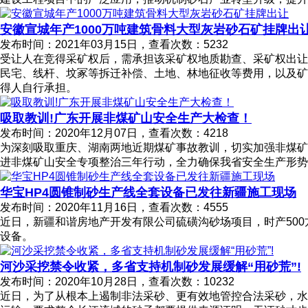
安徽宣城年产1000万吨建筑骨料大型灰岩砂石矿挂牌出
发布时间：2021年03月15日，查看次数：5232
受让人在竞得采矿权后，需承担该采矿权地质勘查、采矿权出让收
民宅、线杆、坟冢等拆迁补偿、土地、林地征收等费用，以及矿
得人自行承担。
吸取教训!广东开展非煤矿山安全生产大检查！
发布时间：2020年12月07日，查看次数：4218
为深刻吸取重庆、湖南两地近期煤矿事故教训，切实加强非煤矿
进非煤矿山安全专项整治三年行动，全力确保我省安全生产形势
华宝HP4圆锥制砂生产线全套设备已发往新疆施工现场
发布时间：2020年11月16日，查看次数：4555
近日，新疆和谐房地产开发有限公司硫磺沟砂场项目，时产50
设备。
河沙采挖禁令收紧，多省支持机制砂发展缓解“用砂荒”!
发布时间：2020年10月28日，查看次数：10232
近日，为了从根本上遏制非法采砂、更有效地管控合法采砂，水