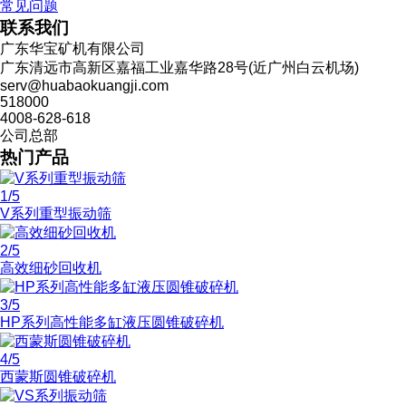
常见问题
联系我们
广东华宝矿机有限公司
广东清远市高新区嘉福工业嘉华路28号(近广州白云机场)
serv@huabaokuangji.com
518000
4008-628-618
公司总部
热门产品
1
/5
V系列重型振动筛
2
/5
高效细砂回收机
3
/5
HP系列高性能多缸液压圆锥破碎机
4
/5
西蒙斯圆锥破碎机