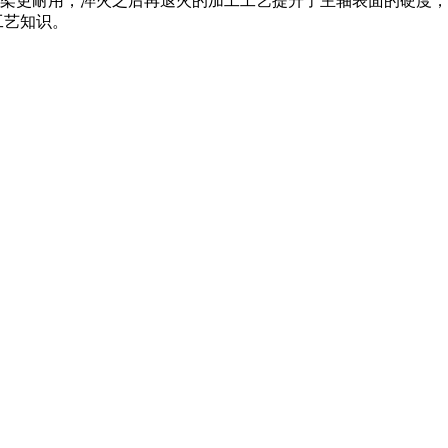
架更耐用，淬火之后再退火的加工工艺提升了主轴表面的硬度，
工艺知识。