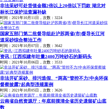
非法采砂可处货值金额2倍以上20倍以下罚款 湖北对
标长江保护法查漏补缺
时间：2021年10月11日，次数：3224
国家五部门第二批督导组赴沪苏两省(市)督导长江河
道采砂综合整治工作
时间：2021年10月07日，次数：3642
资讯 | 江西拟建年吐量2400万吨砂石的新码头
时间：2021年10月06日，次数：3533
非法开矿采砂、排污造假、“两高”管控不力!中央环保
督察披露7起典型违规案例
时间：2021年10月05日，次数：3626
云南省自然资源厅：年底前摸清全省历史遗留矿山底
数